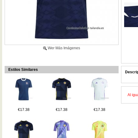
Wer Más Imágenes
Estilos Similares
Descri
Al igu
€17.38
€17.38
€17.38