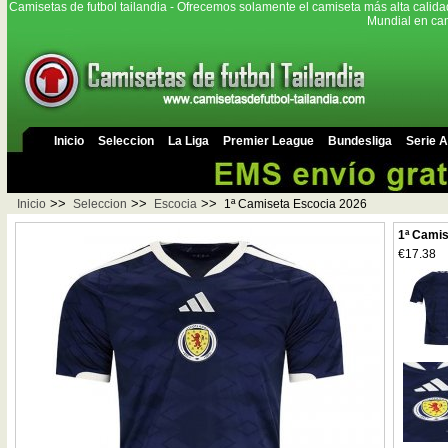
Camisetas de futbol tailandia - Ofrecemos solamente el camiseta más alta calida
Mundial en cam
Inicio
Seleccion
La Liga
Premier League
Bundesliga
Serie A
>>
>>
>>
Inicio
Seleccion
Escocia
1ª Camiseta Escocia 2026
1ª Camis
€17.38