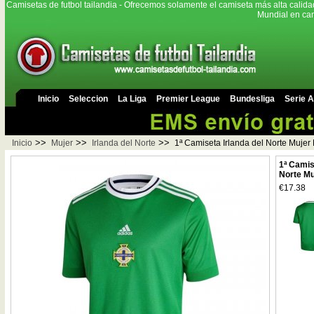
Camisetas de futbol tailandia - Ofrecemos solamente el camiseta más alta calida
Mundial en cam
Inicio
Seleccion
La Liga
Premier League
Bundesliga
Serie A
>>
>>
>>
Inicio
Mujer
Irlanda del Norte
1ª Camiseta Irlanda del Norte Mujer
1ª Camis
Norte Mu
€17.38