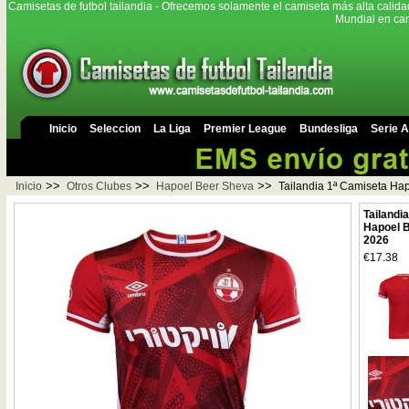
Camisetas de futbol tailandia - Ofrecemos solamente el camiseta más alta calida
Mundial en cam
Inicio
Seleccion
La Liga
Premier League
Bundesliga
Serie A
>>
>>
>>
Inicio
Otros Clubes
Hapoel Beer Sheva
Tailandia 1ª Camiseta Ha
Tailandi
Hapoel B
2026
€17.38