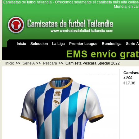
Camisetas de futbol tailandia - Ofrecemos solamente el camiseta más alta calida
Mundial en cam
Inicio
Seleccion
La Liga
Premier League
Bundesliga
Serie A
>>
>>
>>
Inicio
Serie A
Pescara
Camiseta Pescara Special 2022
Camiseta
2022
€17.38