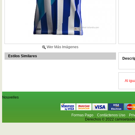
Wer Más Imágenes
Estilos Similares
Descri
Al igu
Nouvelles
Formas Pago
Contáctenos Uso
Pri
Derechos © 2022 camisetasdefu