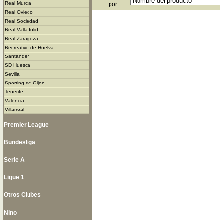
Real Murcia
por:
Real Oviedo
Real Sociedad
Real Valladolid
Real Zaragoza
Recreativo de Huelva
Santander
SD Huesca
Sevilla
Sporting de Gijon
Tenerife
Valencia
Villarreal
Premier League
Bundesliga
Serie A
Ligue 1
Otros Clubes
Nino