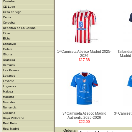
Castellon
CD Lugo
Celta de Vigo
Ceuta
Cordoba
Deportivo de La Coruna
Eibar
Elche
Espanyol
Getafe
1ª Camiseta Atletico Madrid 2025-
Tailandia
Girona
2026
Madrid
€17.38
Granada
Hercules
Las Palmas
Leganes
Levante
Logrones
Malaga
Mallorca
Mirandes
Numancia
Osasuna
3ª Camiseta Atletico Madrid
3ª Camiset
Authentic 2025-2026
Rayo Vallecano
€22.00
Real Betis
Real Madrid
Ordenar