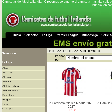
Camisetas de futbol tailandia - Ofrecemos solamente el camiseta más alta calida
Mundial en cam
Inicio
Seleccion
La Liga
Premier League
Bundesliga
Serie A
>>
>>
Inicio
La Liga
Atletico Madrid
Seleccion
Ordenar
por:
La Liga
Alaves
Albacete
Alcorcon
Almeria
Athletic Bilbao
Atletico Madrid
Barcelona
Burgos
1ª Camiseta Atletico Madrid 2026-
2ª Camiset
Cadiz
2027
Cartagena
€17.38