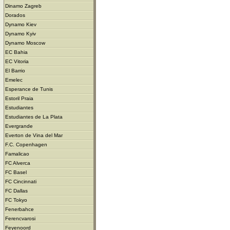
Dinamo Zagreb
Dorados
Dynamo Kiev
Dynamo Kyiv
Dynamo Moscow
EC Bahia
EC Vitoria
El Barrio
Emelec
Esperance de Tunis
Estoril Praia
Estudiantes
Estudiantes de La Plata
Evergrande
Everton de Vina del Mar
F.C. Copenhagen
Famalicao
FC Alverca
FC Basel
FC Cincinnati
FC Dallas
FC Tokyo
Fenerbahce
Ferencvarosi
Feyenoord