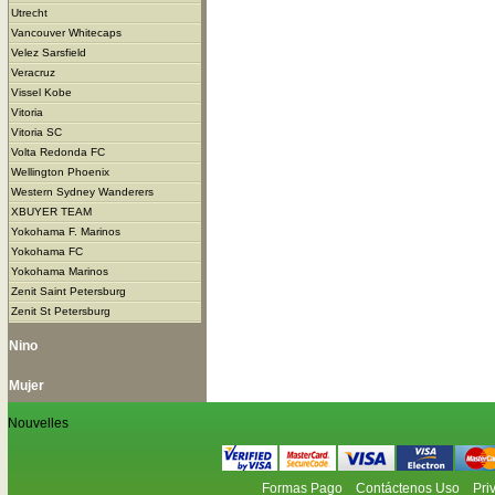
Utrecht
Vancouver Whitecaps
Velez Sarsfield
Veracruz
Vissel Kobe
Vitoria
Vitoria SC
Volta Redonda FC
Wellington Phoenix
Western Sydney Wanderers
XBUYER TEAM
Yokohama F. Marinos
Yokohama FC
Yokohama Marinos
Zenit Saint Petersburg
Zenit St Petersburg
Nino
Mujer
Nouvelles
Formas Pago
Contáctenos Uso
Pri