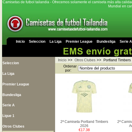
Camisetas de futbol tailandia - Ofrecemos solamente el camiseta más alta calida
Mundial en cam
Inicio
Seleccion
La Liga
Premier League
Bundesliga
Serie A
>>
>>
Inicio
Otros Clubes
Portland Timbers
Seleccion
Ordenar
por:
La Liga
Premier League
Bundesliga
Serie A
Ligue 1
2ª Camiseta Portland Timbers
2ª Camis
2026
A
Otros Clubes
€17.38