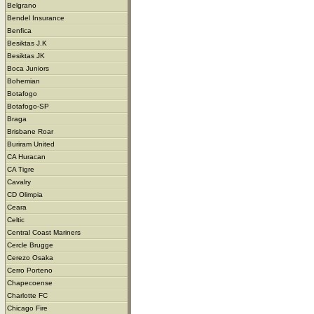
Belgrano
Bendel Insurance
Benfica
Besiktas J.K
Besiktas JK
Boca Juniors
Bohemian
Botafogo
Botafogo-SP
Braga
Brisbane Roar
Buriram United
CA Huracan
CA Tigre
Cavalry
CD Olimpia
Ceara
Celtic
Central Coast Mariners
Cercle Brugge
Cerezo Osaka
Cerro Porteno
Chapecoense
Charlotte FC
Chicago Fire