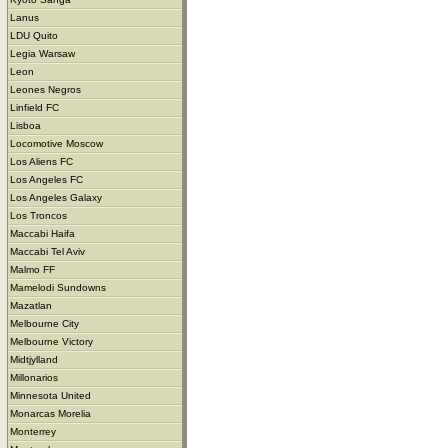
Lanus
LDU Quito
Legia Warsaw
Leon
Leones Negros
Linfield FC
Lisboa
Locomotive Moscow
Los Aliens FC
Los Angeles FC
Los Angeles Galaxy
Los Troncos
Maccabi Haifa
Maccabi Tel Aviv
Malmo FF
Mamelodi Sundowns
Mazatlan
Melbourne City
Melbourne Victory
Midtjylland
Millonarios
Minnesota United
Monarcas Morelia
Monterrey