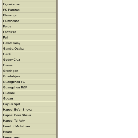
Figueirense
FK Partizan
Flamengo
Fluminense
Forge
Fortaleza
Fuli
Galatasaray
Gamba Osaka
Genk
Godoy Cruz
Gremio
Groningen
Guadalajara
Guangzhou FC
Guangzhou R&F
Guarani
Guoan
Hajduk Split
Hapoel Be'er Sheva
Hapoel Beer Sheva
Hapoel Tel Aviv
Heart of Midlothian
Hearts
Heerenveen