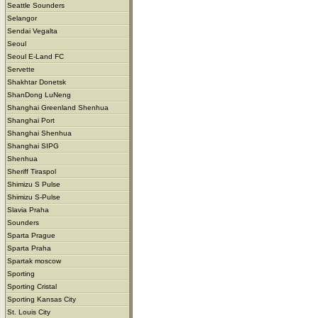
Seattle Sounders
Selangor
Sendai Vegalta
Seoul
Seoul E-Land FC
Servette
Shakhtar Donetsk
ShanDong LuNeng
Shanghai Greenland Shenhua
Shanghai Port
Shanghai Shenhua
Shanghai SIPG
Shenhua
Sheriff Tiraspol
Shimizu S Pulse
Shimizu S-Pulse
Slavia Praha
Sounders
Sparta Prague
Sparta Praha
Spartak moscow
Sporting
Sporting Cristal
Sporting Kansas City
St. Louis City