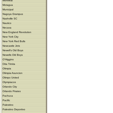
Montreal
Motagua
Municipal
Nagoya Grampus
Nashville SC
Nautico
Necaxa
New England Revolution
New York City
New York Red Bulls
Newcastle Jets
Newell's Old Boys
Newells Old Boys
O'Higgins
Oita Trinita
Olimpia
Olimpia Asuncion
Olimpo United
Olympiacos
Orlando City
Orlando Pirates
Pachuca
Pacific
Palestino
Palestino Deportivo