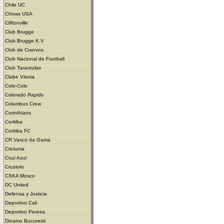
Chile UC
Chivas USA
Cliftonville
Club Brugge
Club Brugge K.V
Club de Cuervos
Club Nacional de Football
Club Tarantulas
Clube Vitoria
Colo-Colo
Colorado Rapids
Columbus Crew
Corinthians
Coritiba
Coritiba FC
CR Vasco da Gama
Criciuma
Cruz Azul
Cruzeiro
CSKA Mosco
DC United
Defensa y Justicia
Deportivo Cali
Deportivo Pereira
Dinamo Bucuresti