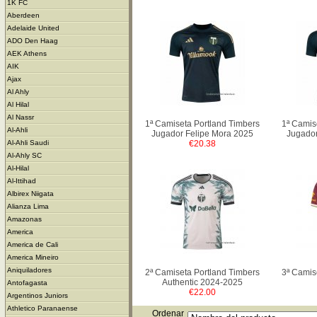
1K FC
Aberdeen
Adelaide United
ADO Den Haag
AEK Athens
AIK
Ajax
Al Ahly
Al Hilal
Al Nassr
1ª Camiseta Portland Timbers
1ª Camis
Al-Ahli
Jugador Felipe Mora 2025
Jugador
€20.38
Al-Ahli Saudi
Al-Ahly SC
Al-Hilal
Al-Ittihad
Albirex Niigata
Alianza Lima
Amazonas
America
America de Cali
America Mineiro
Aniquiladores
2ª Camiseta Portland Timbers
3ª Camis
Authentic 2024-2025
Antofagasta
€22.00
Argentinos Juniors
Athletico Paranaense
Ordenar