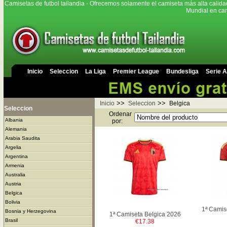
Camisetas de futbol tailandia - Ofrecemos solamente el camiseta más alta calida
Mundial en cam
Inicio
Seleccion
La Liga
Premier League
Bundesliga
Serie A
>>
>>
Inicio
Seleccion
Belgica
Seleccion
Ordenar
Albania
por:
Alemania
Arabia Saudita
Argelia
Argentina
Armenia
Australia
Austria
Belgica
Bolivia
1ª Camis
Bosnia y Herzegovina
1ª Camiseta Belgica 2026
Brasil
€17.38