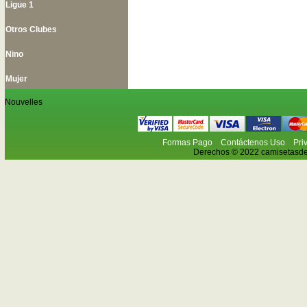
Ligue 1
Otros Clubes
Nino
Mujer
Nouvelles
Formas Pago
Contáctenos Uso
Pri
Derechos © 2022 camisetasdefu