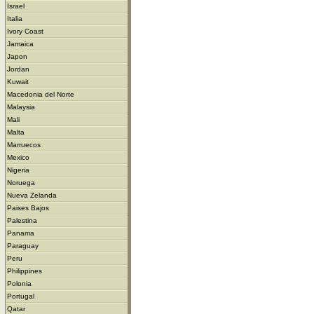
Israel
Italia
Ivory Coast
Jamaica
Japon
Jordan
Kuwait
Macedonia del Norte
Malaysia
Mali
Malta
Marruecos
Mexico
Nigeria
Noruega
Nueva Zelanda
Paises Bajos
Palestina
Panama
Paraguay
Peru
Philippines
Polonia
Portugal
Qatar