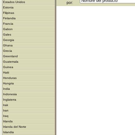
Estados Unidos
por:
Estonia
Filipinas
Finlandia
Francia
Gabon
Gales
Georgia
Ghana
Grecia
Greenland
Guatemala
Guinea
Haiti
Honduras
Hungria
India
Indonesia
Inglaterra
Irak
Iran
Iraq
Irlanda
Irlanda del Norte
Islandia