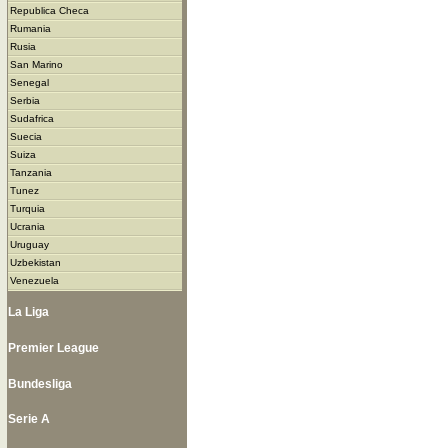
Republica Checa
Rumania
Rusia
San Marino
Senegal
Serbia
Sudafrica
Suecia
Suiza
Tanzania
Tunez
Turquia
Ucrania
Uruguay
Uzbekistan
Venezuela
La Liga
Premier League
Bundesliga
Serie A