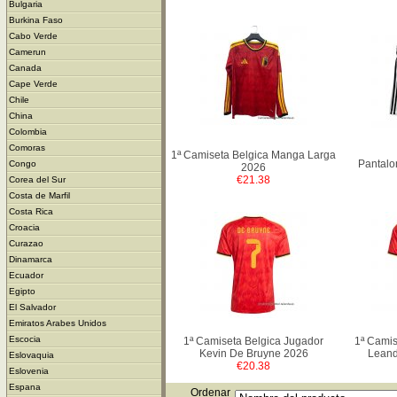
Bulgaria
Burkina Faso
Cabo Verde
Camerun
Canada
Cape Verde
Chile
China
Colombia
Comoras
1ª Camiseta Belgica Manga Larga
Pantalo
Congo
2026
€21.38
Corea del Sur
Costa de Marfil
Costa Rica
Croacia
Curazao
Dinamarca
Ecuador
Egipto
El Salvador
Emiratos Arabes Unidos
Escocia
1ª Camiseta Belgica Jugador
1ª Camis
Kevin De Bruyne 2026
Leand
Eslovaquia
€20.38
Eslovenia
Espana
Ordenar