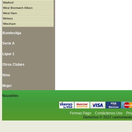
Watford
West Bromwich Albion
West Ham
Wolves
Wrexham
Bundesliga
Serie A
Ligue 1
Otros Clubes
Nino
Mujer
Nouvelles
Formas Pago
Contáctenos Uso
Pri
Derechos © 2022 camisetasdefu