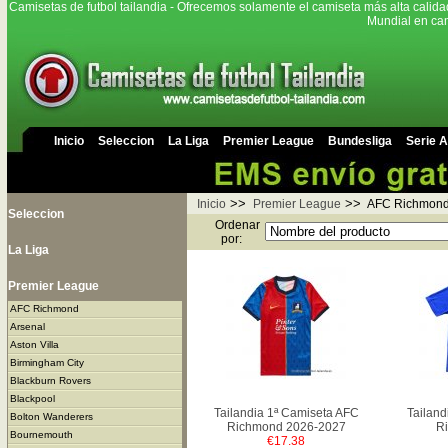
Camisetas de futbol tailandia - Ofrecemos solamente el camiseta más alta calida
Mundial en cam
Inicio
Seleccion
La Liga
Premier League
Bundesliga
Serie A
>>
>>
Inicio
Premier League
AFC Richmon
Seleccion
Ordenar
por:
La Liga
Premier League
AFC Richmond
Arsenal
Aston Villa
Birmingham City
Blackburn Rovers
Blackpool
Tailandia 1ª Camiseta AFC
Tailand
Bolton Wanderers
Richmond 2026-2027
R
Bournemouth
€17.38