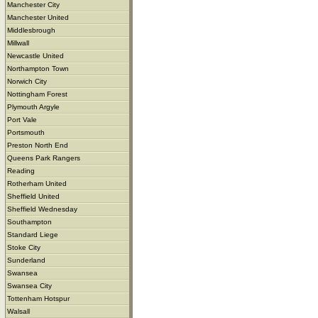
Manchester City
Manchester United
Middlesbrough
Millwall
Newcastle United
Northampton Town
Norwich City
Nottingham Forest
Plymouth Argyle
Port Vale
Portsmouth
Preston North End
Queens Park Rangers
Reading
Rotherham United
Sheffield United
Sheffield Wednesday
Southampton
Standard Liege
Stoke City
Sunderland
Swansea
Swansea City
Tottenham Hotspur
Walsall