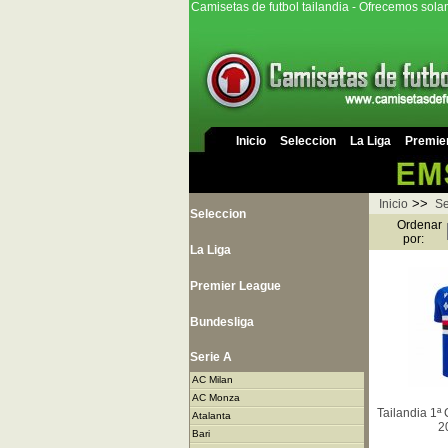
Camisetas de futbol tailandia - Ofrecemos sola
Inicio
Seleccion
La Liga
Premie
>>
Inicio
Se
Seleccion
Ordenar
por:
La Liga
Premier League
Bundesliga
Serie A
AC Milan
AC Monza
Tailandia 1ª
Atalanta
2
Bari