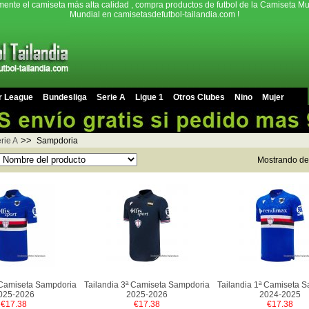
mente el camiseta más alta calidad , compra productos de futbol de la Camiseta Mu
Mundial en camisetasdefutbol-tailandia.com !
r League
Bundesliga
Serie A
Ligue 1
Otros Clubes
Nino
Mujer
>>
rie A
Sampdoria
Mostrando d
 Camiseta Sampdoria
Tailandia 3ª Camiseta Sampdoria
Tailandia 1ª Camiseta 
025-2026
2025-2026
2024-2025
€17.38
€17.38
€17.38