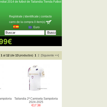
ndial 2014 de futbol de Tailandia Tienda Futbol
Regístrate
Identificate
contacto
|
|
carro de la compra 0 item(s)
Euro
e
1
al
12
(de
13
productos)
1
2
[Siguiente >>]
Sampdoria
Tailandia 2ª Camiseta Sampdoria
2024-2025
€17.38