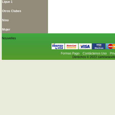
Ligue 1
Otros Clubes
Nino
Mujer
Nouvelles
Formas Pago
Contáctenos Uso
Pri
Derechos © 2022 camisetasdefu