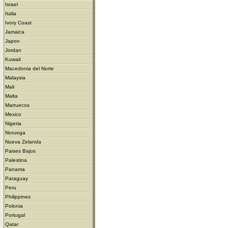
Israel
Italia
Ivory Coast
Jamaica
Japon
Jordan
Kuwait
Macedonia del Norte
Malaysia
Mali
Malta
Marruecos
Mexico
Nigeria
Noruega
Nueva Zelanda
Paises Bajos
Palestina
Panama
Paraguay
Peru
Philippines
Polonia
Portugal
Qatar