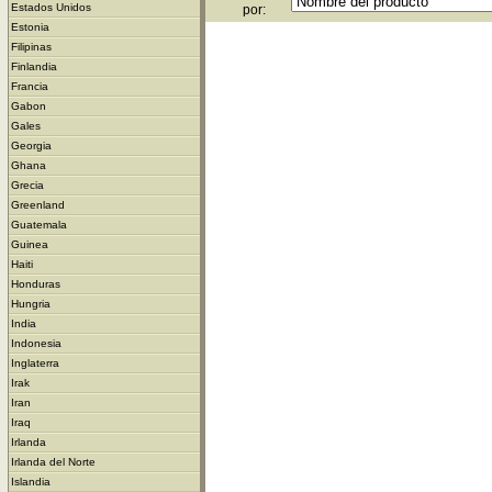
Estados Unidos
por:
Estonia
Filipinas
Finlandia
Francia
Gabon
Gales
Georgia
Ghana
Grecia
Greenland
Guatemala
Guinea
Haiti
Honduras
Hungria
India
Indonesia
Inglaterra
Irak
Iran
Iraq
Irlanda
Irlanda del Norte
Islandia