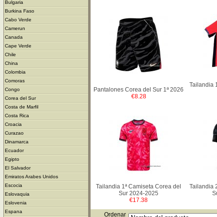
Bulgaria
Burkina Faso
Cabo Verde
Camerun
Canada
Cape Verde
Chile
China
Colombia
Comoras
Tailandia 
Pantalones Corea del Sur 1ª 2026
Congo
€8.28
Corea del Sur
Costa de Marfil
Costa Rica
Croacia
Curazao
Dinamarca
Ecuador
Egipto
El Salvador
Emiratos Arabes Unidos
Escocia
Tailandia 1ª Camiseta Corea del
Tailandia 
Sur 2024-2025
S
Eslovaquia
€17.38
Eslovenia
Espana
Ordenar