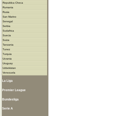
Republica Checa
Rumania
Rusia
San Marino
Senegal
Serbia
Sudafrica
Suecia
Suiza
Tanzania
Tunez
Turquia
Ucrania
Uruguay
Uzbekistan
Venezuela
La Liga
Premier League
Bundesliga
Serie A