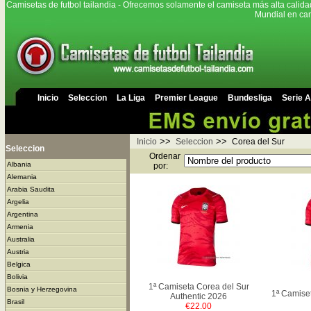
Camisetas de futbol tailandia - Ofrecemos solamente el camiseta más alta calida
Mundial en cam
Inicio
Seleccion
La Liga
Premier League
Bundesliga
Serie A
>>
>>
Inicio
Seleccion
Corea del Sur
Seleccion
Ordenar
Albania
por:
Alemania
Arabia Saudita
Argelia
Argentina
Armenia
Australia
Austria
Belgica
Bolivia
1ª Camiseta Corea del Sur
Bosnia y Herzegovina
1ª Camise
Authentic 2026
Brasil
€22.00