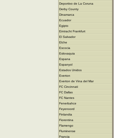
Deportivo de La Coruna
Derby County
Dinamarca
Ecuador
Egipto
Eintracht Frankfurt
El Salvador
Elche
Escocia
Eslovaquia
Espana
Espanyol
Estados Unidos
Everton
Everton de Vina del Mar
FC Cincinnati
FC Dallas
FC Nantes
Fenerbahce
Feyenoord
Finlandia
Fiorentina
Flamengo
Fluminense
Francia