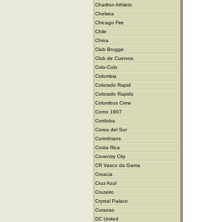
Charlton Athletic
Chelsea
Chicago Fire
Chile
China
Club Brugge
Club de Cuervos
Colo-Colo
Colombia
Colorado Rapid
Colorado Rapids
Columbus Crew
Como 1907
Cordoba
Corea del Sur
Corinthians
Costa Rica
Coventry City
CR Vasco da Gama
Croacia
Cruz Azul
Cruzeiro
Crystal Palace
Curazao
DC United