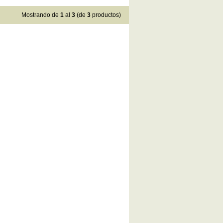
Mostrando de
1
al
3
(de
3
productos)