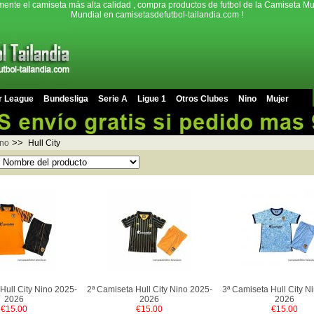
mente el camiseta más alta calidad , compra productos de futbol de la Camiseta Mu
Mundial en camisetasdefutbol-tailandia.com !
r League
Bundesliga
Serie A
Ligue 1
Otros Clubes
Nino
Mujer
>>
no
Hull City
Hull City Nino 2025-
2ª Camiseta Hull City Nino 2025-
3ª Camiseta Hull City N
2026
2026
2026
€15.00
€15.00
€15.00