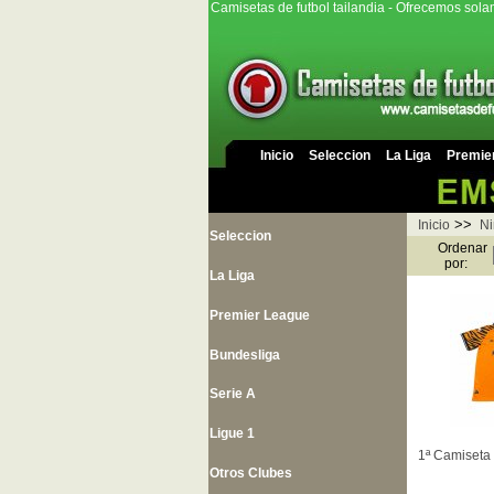
Camisetas de futbol tailandia - Ofrecemos sola
Inicio
Seleccion
La Liga
Premie
>>
Inicio
Ni
Seleccion
Ordenar
por:
La Liga
Premier League
Bundesliga
Serie A
Ligue 1
1ª Camiseta 
Otros Clubes