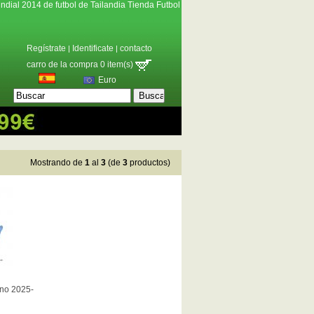
ndial 2014 de futbol de Tailandia Tienda Futbol
Regístrate
Identificate
contacto
|
|
carro de la compra 0 item(s)
Euro
Mostrando de
1
al
3
(de
3
productos)
ino 2025-