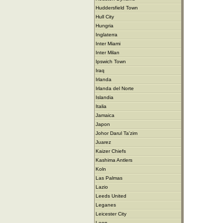
Huddersfield Town
Hull City
Hungria
Inglaterra
Inter Miami
Inter Milan
Ipswich Town
Iraq
Irlanda
Irlanda del Norte
Islandia
Italia
Jamaica
Japon
Johor Darul Ta'zim
Juarez
Kaizer Chiefs
Kashima Antlers
Koln
Las Palmas
Lazio
Leeds United
Leganes
Leicester City
Leon