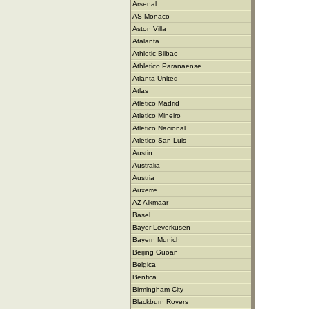
Arsenal
AS Monaco
Aston Villa
Atalanta
Athletic Bilbao
Athletico Paranaense
Atlanta United
Atlas
Atletico Madrid
Atletico Mineiro
Atletico Nacional
Atletico San Luis
Austin
Australia
Austria
Auxerre
AZ Alkmaar
Basel
Bayer Leverkusen
Bayern Munich
Beijing Guoan
Belgica
Benfica
Birmingham City
Blackburn Rovers