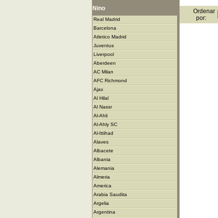
Nino
Ordenar
por:
Real Madrid
Barcelona
Atletico Madrid
Juventus
Liverpool
Aberdeen
AC Milan
AFC Richmond
Ajax
Al Hilal
Al Nassr
Al-Ahli
Al-Ahly SC
Al-Ittihad
Alaves
Albacete
Albania
Alemania
Almeria
America
Arabia Saudita
Argelia
Argentina