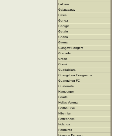
Fulham
Galatasaray
Gales
Genoa
Georgia
Getafe
Ghana
Girona
Glasgow Rangers
Granada
Grecia
Gremio
Guadalajara
Guangzhou Evergrande
Guangzhou FC
Guatemala
Hamburger
Hearts
Hellas Verona
Hertha BSC
Hibernian
Hoffenheim
Holanda
Honduras
Houston Dynamo