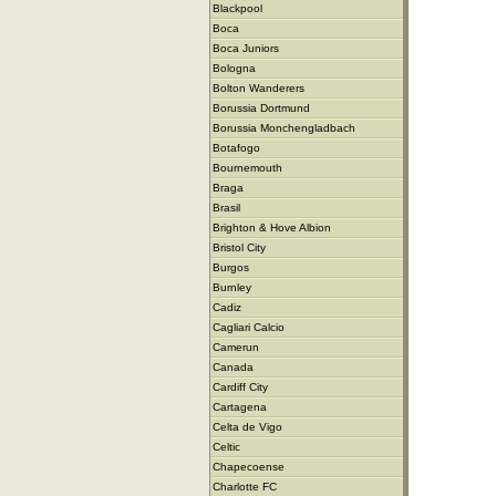
Blackpool
Boca
Boca Juniors
Bologna
Bolton Wanderers
Borussia Dortmund
Borussia Monchengladbach
Botafogo
Bournemouth
Braga
Brasil
Brighton & Hove Albion
Bristol City
Burgos
Burnley
Cadiz
Cagliari Calcio
Camerun
Canada
Cardiff City
Cartagena
Celta de Vigo
Celtic
Chapecoense
Charlotte FC