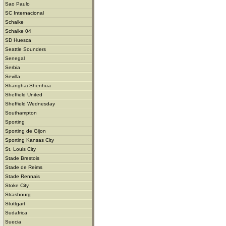
Sao Paulo
SC Internacional
Schalke
Schalke 04
SD Huesca
Seattle Sounders
Senegal
Serbia
Sevilla
Shanghai Shenhua
Sheffield United
Sheffield Wednesday
Southampton
Sporting
Sporting de Gijon
Sporting Kansas City
St. Louis City
Stade Brestois
Stade de Reims
Stade Rennais
Stoke City
Strasbourg
Stuttgart
Sudafrica
Suecia