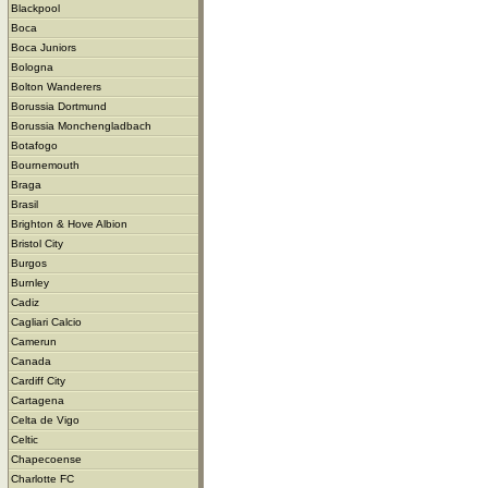
Blackpool
Boca
Boca Juniors
Bologna
Bolton Wanderers
Borussia Dortmund
Borussia Monchengladbach
Botafogo
Bournemouth
Braga
Brasil
Brighton & Hove Albion
Bristol City
Burgos
Burnley
Cadiz
Cagliari Calcio
Camerun
Canada
Cardiff City
Cartagena
Celta de Vigo
Celtic
Chapecoense
Charlotte FC