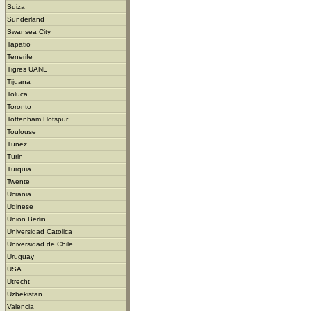
Suiza
Sunderland
Swansea City
Tapatio
Tenerife
Tigres UANL
Tijuana
Toluca
Toronto
Tottenham Hotspur
Toulouse
Tunez
Turin
Turquia
Twente
Ucrania
Udinese
Union Berlin
Universidad Catolica
Universidad de Chile
Uruguay
USA
Utrecht
Uzbekistan
Valencia