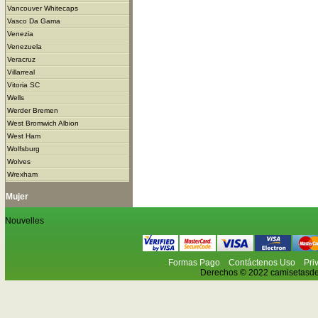
Vancouver Whitecaps
Vasco Da Gama
Venezia
Venezuela
Veracruz
Villarreal
Vitoria SC
Wells
Werder Bremen
West Bromwich Albion
West Ham
Wolfsburg
Wolves
Wrexham
Mujer
Nouvelles
Formas Pago
Contáctenos Uso
Pri
Derechos © 2022 camisetasdefu