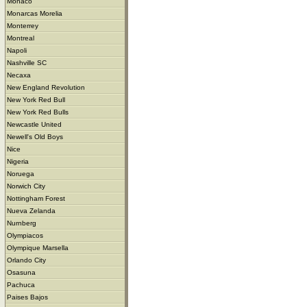
Monaco
Monarcas Morelia
Monterrey
Montreal
Napoli
Nashville SC
Necaxa
New England Revolution
New York Red Bull
New York Red Bulls
Newcastle United
Newell's Old Boys
Nice
Nigeria
Noruega
Norwich City
Nottingham Forest
Nueva Zelanda
Nurnberg
Olympiacos
Olympique Marsella
Orlando City
Osasuna
Pachuca
Paises Bajos