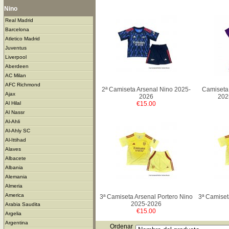
Nino
Real Madrid
Barcelona
Atletico Madrid
Juventus
Liverpool
Aberdeen
AC Milan
AFC Richmond
2ª Camiseta Arsenal Nino 2025-
Camiseta 
Ajax
2026
202
€15.00
Al Hilal
Al Nassr
Al-Ahli
Al-Ahly SC
Al-Ittihad
Alaves
Albacete
Albania
Alemania
Almeria
America
3ª Camiseta Arsenal Portero Nino
3ª Camiset
2025-2026
Arabia Saudita
€15.00
Argelia
Argentina
Ordenar