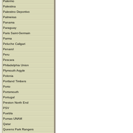
Palermo
Palestina
Palestino Deportivo
Palmeiras
Panama
Paraguay
Paris Saint-Germain
Parma
Peluche Caligari
Penarol
Peru
Pescara
Philadelphia Union
Plymouth Argyle
Polonia
Portland Timbers
Porto
Portsmouth
Portugal
Preston North End
PSV
Puebla
Pumas UNAM
Qatar
Queens Park Rangers