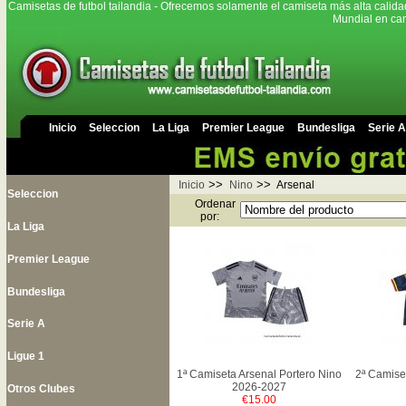
Camisetas de futbol tailandia - Ofrecemos solamente el camiseta más alta calida
Mundial en cam
Inicio
Seleccion
La Liga
Premier League
Bundesliga
Serie A
>>
>>
Inicio
Nino
Arsenal
Seleccion
Ordenar
por:
La Liga
Premier League
Bundesliga
Serie A
Ligue 1
1ª Camiseta Arsenal Portero Nino
2ª Camise
2026-2027
Otros Clubes
€15.00