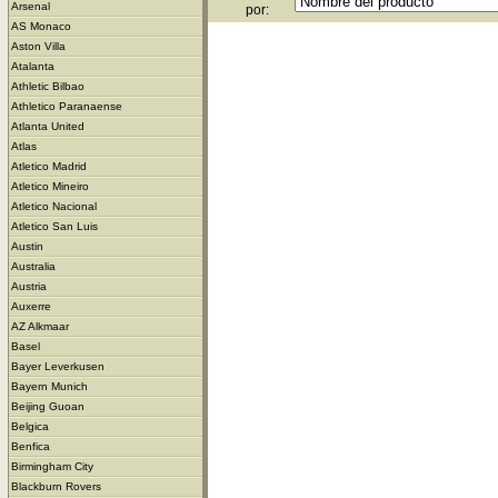
Arsenal
por:
AS Monaco
Aston Villa
Atalanta
Athletic Bilbao
Athletico Paranaense
Atlanta United
Atlas
Atletico Madrid
Atletico Mineiro
Atletico Nacional
Atletico San Luis
Austin
Australia
Austria
Auxerre
AZ Alkmaar
Basel
Bayer Leverkusen
Bayern Munich
Beijing Guoan
Belgica
Benfica
Birmingham City
Blackburn Rovers