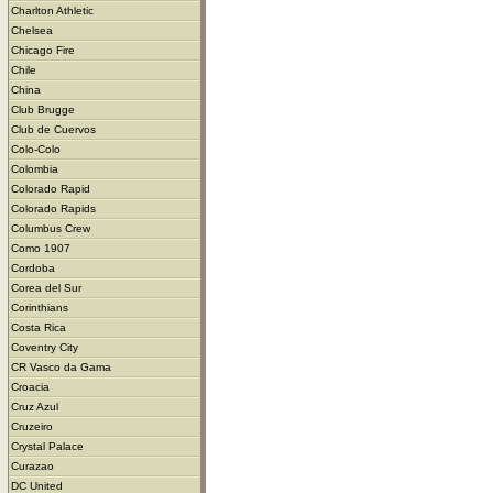
Charlton Athletic
Chelsea
Chicago Fire
Chile
China
Club Brugge
Club de Cuervos
Colo-Colo
Colombia
Colorado Rapid
Colorado Rapids
Columbus Crew
Como 1907
Cordoba
Corea del Sur
Corinthians
Costa Rica
Coventry City
CR Vasco da Gama
Croacia
Cruz Azul
Cruzeiro
Crystal Palace
Curazao
DC United