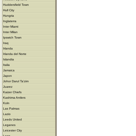
Huddersfield Town
Hull City
Hungria
Inglaterra
Inter Miami
Inter Milan
Ipswich Town
Iraq
Irlanda
Irlanda del Norte
Islandia
Italia
Jamaica
Japon
Johor Darul Ta'zim
Juarez
Kaizer Chiefs
Kashima Antlers
Koln
Las Palmas
Lazio
Leeds United
Leganes
Leicester City
Leon