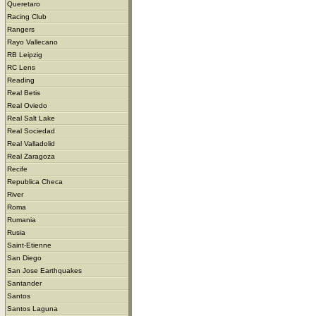
Queretaro
Racing Club
Rangers
Rayo Vallecano
RB Leipzig
RC Lens
Reading
Real Betis
Real Oviedo
Real Salt Lake
Real Sociedad
Real Valladolid
Real Zaragoza
Recife
Republica Checa
River
Roma
Rumania
Rusia
Saint-Etienne
San Diego
San Jose Earthquakes
Santander
Santos
Santos Laguna