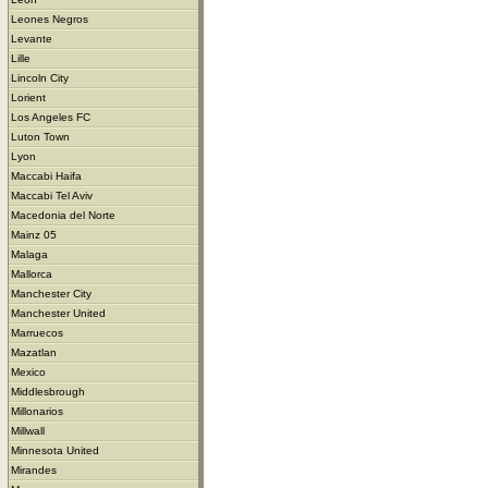
Leones Negros
Levante
Lille
Lincoln City
Lorient
Los Angeles FC
Luton Town
Lyon
Maccabi Haifa
Maccabi Tel Aviv
Macedonia del Norte
Mainz 05
Malaga
Mallorca
Manchester City
Manchester United
Marruecos
Mazatlan
Mexico
Middlesbrough
Millonarios
Millwall
Minnesota United
Mirandes