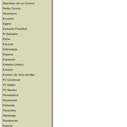
Deportivo de La Coruna
Derby County
Dinamarca
Ecuador
Egipto
Eintracht Frankfurt
El Salvador
Elche
Escocia
Eslovaquia
Espana
Espanyol
Estados Unidos
Everton
Everton de Vina del Mar
FC Cincinnati
FC Dallas
FC Nantes
Fenerbahce
Feyenoord
Finlandia
Fiorentina
Flamengo
Fluminense
Francia