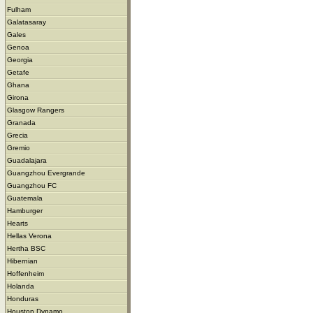
Fulham
Galatasaray
Gales
Genoa
Georgia
Getafe
Ghana
Girona
Glasgow Rangers
Granada
Grecia
Gremio
Guadalajara
Guangzhou Evergrande
Guangzhou FC
Guatemala
Hamburger
Hearts
Hellas Verona
Hertha BSC
Hibernian
Hoffenheim
Holanda
Honduras
Houston Dynamo