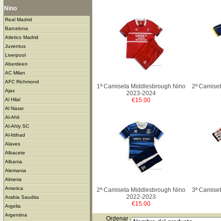
Nino
Real Madrid
Barcelona
Atletico Madrid
Juventus
Liverpool
Aberdeen
AC Milan
AFC Richmond
1ª Camiseta Middlesbrough Nino
2ª Camise
Ajax
2023-2024
€15.00
Al Hilal
Al Nassr
Al-Ahli
Al-Ahly SC
Al-Ittihad
Alaves
Albacete
Albania
Alemania
Almeria
America
2ª Camiseta Middlesbrough Nino
3ª Camise
2022-2023
Arabia Saudita
€15.00
Argelia
Argentina
Ordenar