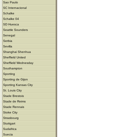
Sao Paulo
SC Internacional
Schalke
Schalke 04
SD Huesca
Seattle Sounders
Senegal
Serbia
Sevilla
Shanghai Shenhua
Sheffield United
Sheffield Wednesday
Southampton
Sporting
Sporting de Gijon
Sporting Kansas City
St. Louis City
Stade Brestois
Stade de Reims
Stade Rennais
Stoke City
Strasbourg
Stuttgart
Sudafrica
Suecia