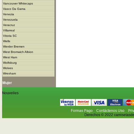
Vancouver Whitecaps
Vasco Da Gama
Venezia
Venezuela
Veracruz
Villarreal
Vitoria SC
Wells
Werder Bremen
West Bromwich Albion
West Ham
Wolfsburg
Wolves
Wrexham
Mujer
Nouvelles
Formas Pago
Contáctenos Uso
Pri
Derechos © 2022 camisetasdefu