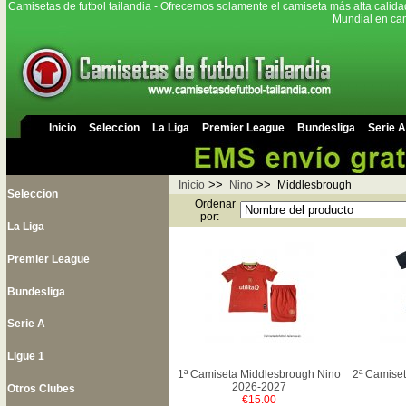
Camisetas de futbol tailandia - Ofrecemos solamente el camiseta más alta calida
Mundial en cam
Inicio
Seleccion
La Liga
Premier League
Bundesliga
Serie A
>>
>>
Inicio
Nino
Middlesbrough
Seleccion
Ordenar
por:
La Liga
Premier League
Bundesliga
Serie A
Ligue 1
1ª Camiseta Middlesbrough Nino
2ª Camise
2026-2027
Otros Clubes
€15.00