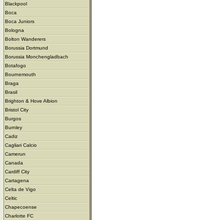
Blackpool
Boca
Boca Juniors
Bologna
Bolton Wanderers
Borussia Dortmund
Borussia Monchengladbach
Botafogo
Bournemouth
Braga
Brasil
Brighton & Hove Albion
Bristol City
Burgos
Burnley
Cadiz
Cagliari Calcio
Camerun
Canada
Cardiff City
Cartagena
Celta de Vigo
Celtic
Chapecoense
Charlotte FC