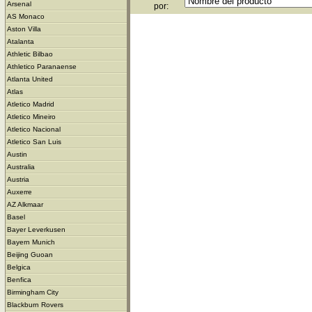
Arsenal
por:
AS Monaco
Aston Villa
Atalanta
Athletic Bilbao
Athletico Paranaense
Atlanta United
Atlas
Atletico Madrid
Atletico Mineiro
Atletico Nacional
Atletico San Luis
Austin
Australia
Austria
Auxerre
AZ Alkmaar
Basel
Bayer Leverkusen
Bayern Munich
Beijing Guoan
Belgica
Benfica
Birmingham City
Blackburn Rovers