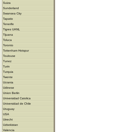
Suiza
Sunderland
Swansea City
Tapatio
Tenerife
Tigres UANL
Tijuana
Toluca
Toronto
Tottenham Hotspur
Toulouse
Tunez
Turin
Turquia
Twente
Ucrania
Udinese
Union Berlin
Universidad Catolica
Universidad de Chile
Uruguay
USA
Utrecht
Uzbekistan
Valencia