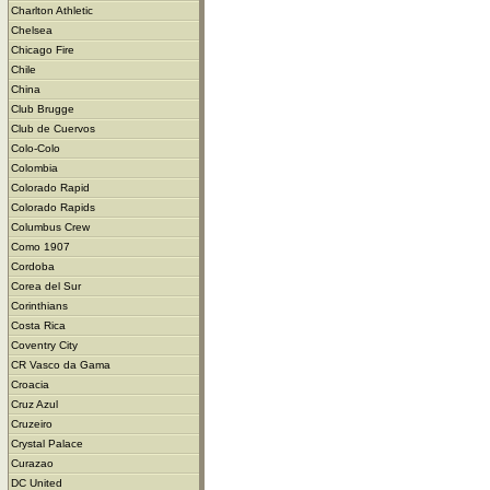
Charlton Athletic
Chelsea
Chicago Fire
Chile
China
Club Brugge
Club de Cuervos
Colo-Colo
Colombia
Colorado Rapid
Colorado Rapids
Columbus Crew
Como 1907
Cordoba
Corea del Sur
Corinthians
Costa Rica
Coventry City
CR Vasco da Gama
Croacia
Cruz Azul
Cruzeiro
Crystal Palace
Curazao
DC United