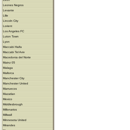
Leones Negros
Levante
Lille
Lincoln City
Lorient
Los Angeles FC
Luton Town
Lyon
Maccabi Haifa
Maccabi Tel Aviv
Macedonia del Norte
Mainz 05
Malaga
Mallorca
Manchester City
Manchester United
Marruecos
Mazatlan
Mexico
Middlesbrough
Millonarios
Millwall
Minnesota United
Mirandes