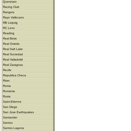
Queretaro
Racing Club
Rangers
Rayo Vallecano
RB Leipzig
RC Lens
Reading
Real Betis
Real Oviedo
Real Salt Lake
Real Sociedad
Real Valladolid
Real Zaragoza
Recife
Republica Checa
River
Roma
Rumania
Rusia
Saint-Etienne
San Diego
San Jose Earthquakes
Santander
Santos
Santos Laguna