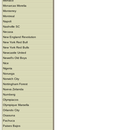
Monaco
Monarcas Morelia
Monterrey
Montreal
Napoli
Nashville SC
Necaxa
New England Revolution
New York Red Bull
New York Red Bulls
Newcastle United
Newell's Old Boys
Nice
Nigeria
Noruega
Norwich City
Nottingham Forest
Nueva Zelanda
Nurnberg
Olympiacos
Olympique Marsella
Orlando City
Osasuna
Pachuca
Paises Bajos