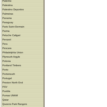
Palermo
Palestina
Palestino Deportivo
Palmeiras
Panama
Paraguay
Paris Saint-Germain
Parma
Peluche Caligari
Penarol
Peru
Pescara
Philadelphia Union
Plymouth Argyle
Polonia
Portland Timbers
Porto
Portsmouth
Portugal
Preston North End
PSV
Puebla
Pumas UNAM
Qatar
Queens Park Rangers