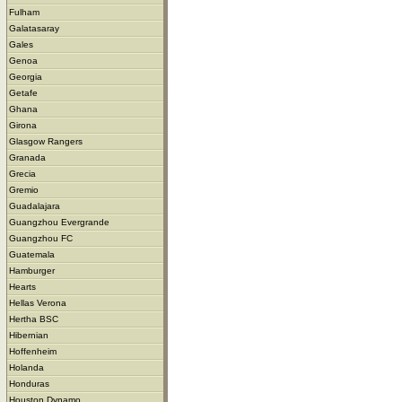
Fulham
Galatasaray
Gales
Genoa
Georgia
Getafe
Ghana
Girona
Glasgow Rangers
Granada
Grecia
Gremio
Guadalajara
Guangzhou Evergrande
Guangzhou FC
Guatemala
Hamburger
Hearts
Hellas Verona
Hertha BSC
Hibernian
Hoffenheim
Holanda
Honduras
Houston Dynamo