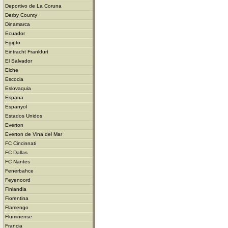
Deportivo de La Coruna
Derby County
Dinamarca
Ecuador
Egipto
Eintracht Frankfurt
El Salvador
Elche
Escocia
Eslovaquia
Espana
Espanyol
Estados Unidos
Everton
Everton de Vina del Mar
FC Cincinnati
FC Dallas
FC Nantes
Fenerbahce
Feyenoord
Finlandia
Fiorentina
Flamengo
Fluminense
Francia