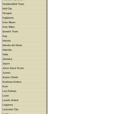
Huddersfield Town
Hull City
Hungria
Inglaterra
Inter Miami
Inter Milan
Ipswich Town
Iraq
Irlanda
Irlanda del Norte
Islandia
Italia
Jamaica
Japon
Johor Darul Ta'zim
Juarez
Kaizer Chiefs
Kashima Antlers
Koln
Las Palmas
Lazio
Leeds United
Leganes
Leicester City
Leon