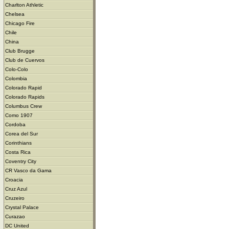
Charlton Athletic
Chelsea
Chicago Fire
Chile
China
Club Brugge
Club de Cuervos
Colo-Colo
Colombia
Colorado Rapid
Colorado Rapids
Columbus Crew
Como 1907
Cordoba
Corea del Sur
Corinthians
Costa Rica
Coventry City
CR Vasco da Gama
Croacia
Cruz Azul
Cruzeiro
Crystal Palace
Curazao
DC United