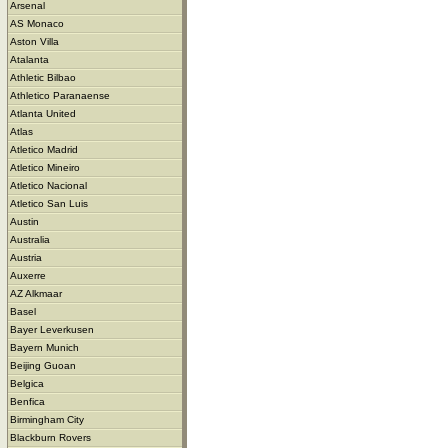
Arsenal
AS Monaco
Aston Villa
Atalanta
Athletic Bilbao
Athletico Paranaense
Atlanta United
Atlas
Atletico Madrid
Atletico Mineiro
Atletico Nacional
Atletico San Luis
Austin
Australia
Austria
Auxerre
AZ Alkmaar
Basel
Bayer Leverkusen
Bayern Munich
Beijing Guoan
Belgica
Benfica
Birmingham City
Blackburn Rovers