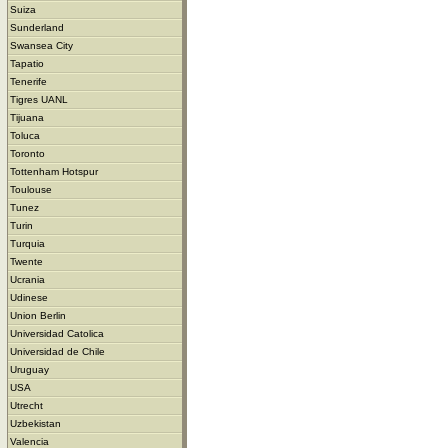
Suiza
Sunderland
Swansea City
Tapatio
Tenerife
Tigres UANL
Tijuana
Toluca
Toronto
Tottenham Hotspur
Toulouse
Tunez
Turin
Turquia
Twente
Ucrania
Udinese
Union Berlin
Universidad Catolica
Universidad de Chile
Uruguay
USA
Utrecht
Uzbekistan
Valencia