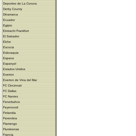
Deportivo de La Coruna
Derby County
Dinamarca
Ecuador
Egipto
Eintracht Frankfurt
El Salvador
Elche
Escocia
Eslovaquia
Espana
Espanyol
Estados Unidos
Everton
Everton de Vina del Mar
FC Cincinnati
FC Dallas
FC Nantes
Fenerbahce
Feyenoord
Finlandia
Fiorentina
Flamengo
Fluminense
Francia