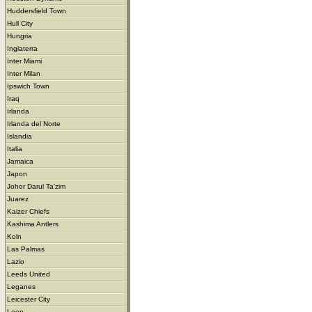
Huddersfield Town
Hull City
Hungria
Inglaterra
Inter Miami
Inter Milan
Ipswich Town
Iraq
Irlanda
Irlanda del Norte
Islandia
Italia
Jamaica
Japon
Johor Darul Ta'zim
Juarez
Kaizer Chiefs
Kashima Antlers
Koln
Las Palmas
Lazio
Leeds United
Leganes
Leicester City
Leon