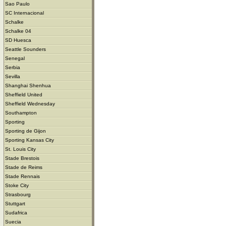
Sao Paulo
SC Internacional
Schalke
Schalke 04
SD Huesca
Seattle Sounders
Senegal
Serbia
Sevilla
Shanghai Shenhua
Sheffield United
Sheffield Wednesday
Southampton
Sporting
Sporting de Gijon
Sporting Kansas City
St. Louis City
Stade Brestois
Stade de Reims
Stade Rennais
Stoke City
Strasbourg
Stuttgart
Sudafrica
Suecia