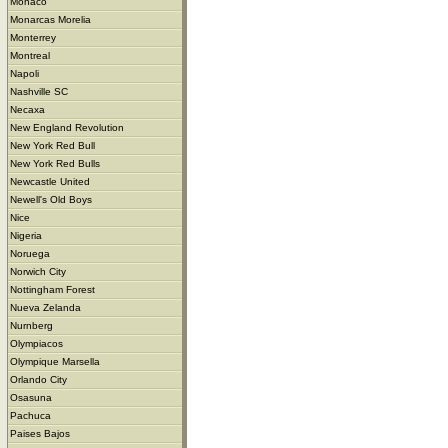
Monaco
Monarcas Morelia
Monterrey
Montreal
Napoli
Nashville SC
Necaxa
New England Revolution
New York Red Bull
New York Red Bulls
Newcastle United
Newell's Old Boys
Nice
Nigeria
Noruega
Norwich City
Nottingham Forest
Nueva Zelanda
Nurnberg
Olympiacos
Olympique Marsella
Orlando City
Osasuna
Pachuca
Paises Bajos