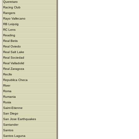
Queretaro
Racing Club
Rangers
Rayo Vallecano
RB Leipzig
RC Lens
Reading
Real Betis
Real Oviedo
Real Salt Lake
Real Sociedad
Real Valladolid
Real Zaragoza
Recife
Republica Checa
River
Roma
Rumania
Rusia
Saint-Etienne
San Diego
San Jose Earthquakes
Santander
Santos
Santos Laguna