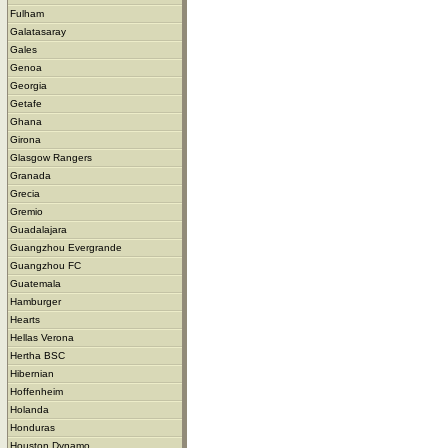
Fulham
Galatasaray
Gales
Genoa
Georgia
Getafe
Ghana
Girona
Glasgow Rangers
Granada
Grecia
Gremio
Guadalajara
Guangzhou Evergrande
Guangzhou FC
Guatemala
Hamburger
Hearts
Hellas Verona
Hertha BSC
Hibernian
Hoffenheim
Holanda
Honduras
Houston Dynamo