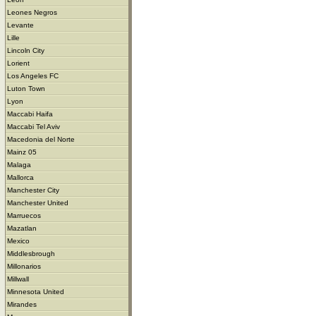
Leones Negros
Levante
Lille
Lincoln City
Lorient
Los Angeles FC
Luton Town
Lyon
Maccabi Haifa
Maccabi Tel Aviv
Macedonia del Norte
Mainz 05
Malaga
Mallorca
Manchester City
Manchester United
Marruecos
Mazatlan
Mexico
Middlesbrough
Millonarios
Millwall
Minnesota United
Mirandes