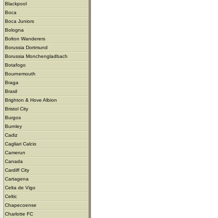
Blackpool
Boca
Boca Juniors
Bologna
Bolton Wanderers
Borussia Dortmund
Borussia Monchengladbach
Botafogo
Bournemouth
Braga
Brasil
Brighton & Hove Albion
Bristol City
Burgos
Burnley
Cadiz
Cagliari Calcio
Camerun
Canada
Cardiff City
Cartagena
Celta de Vigo
Celtic
Chapecoense
Charlotte FC