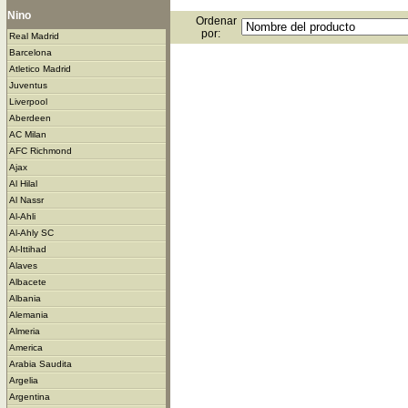
Nino
Ordenar
por:
Real Madrid
Barcelona
Atletico Madrid
Juventus
Liverpool
Aberdeen
AC Milan
AFC Richmond
Ajax
Al Hilal
Al Nassr
Al-Ahli
Al-Ahly SC
Al-Ittihad
Alaves
Albacete
Albania
Alemania
Almeria
America
Arabia Saudita
Argelia
Argentina