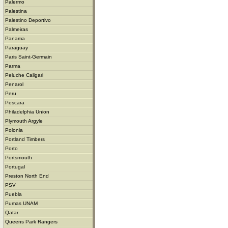
Palermo
Palestina
Palestino Deportivo
Palmeiras
Panama
Paraguay
Paris Saint-Germain
Parma
Peluche Caligari
Penarol
Peru
Pescara
Philadelphia Union
Plymouth Argyle
Polonia
Portland Timbers
Porto
Portsmouth
Portugal
Preston North End
PSV
Puebla
Pumas UNAM
Qatar
Queens Park Rangers