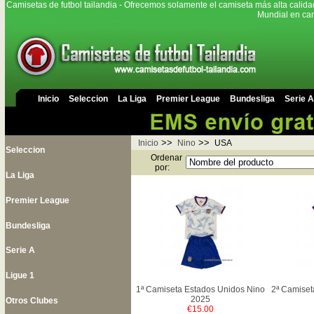
Camisetas de futbol tailandia - Ofrecemos solamente el camiseta más alta calida
Mundial en cam
Inicio
Seleccion
La Liga
Premier League
Bundesliga
Serie A
>>
>>
Inicio
Nino
USA
Seleccion
Ordenar
por:
La Liga
Premier League
Bundesliga
Serie A
Ligue 1
1ª Camiseta Estados Unidos Nino
2ª Camiset
2025
Otros Clubes
€15.00