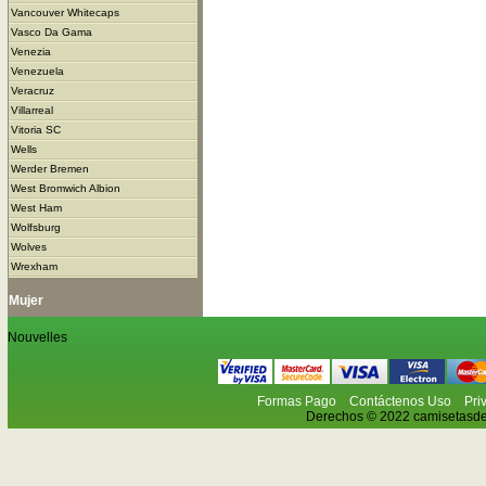
Vancouver Whitecaps
Vasco Da Gama
Venezia
Venezuela
Veracruz
Villarreal
Vitoria SC
Wells
Werder Bremen
West Bromwich Albion
West Ham
Wolfsburg
Wolves
Wrexham
Mujer
Nouvelles
Formas Pago
Contáctenos Uso
Pri
Derechos © 2022 camisetasdefu