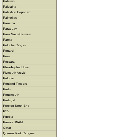
Palermo
Palestina
Palestino Deportivo
Palmeiras
Panama
Paraguay
Paris Saint-Germain
Parma
Peluche Caligari
Penarol
Peru
Pescara
Philadelphia Union
Plymouth Argyle
Polonia
Portland Timbers
Porto
Portsmouth
Portugal
Preston North End
PSV
Puebla
Pumas UNAM
Qatar
Queens Park Rangers