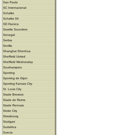
Sao Paulo
SC Internacional
Schalke
Schalke 04
SD Huesca
Seattle Sounders
Senegal
Serbia
Sevilla
Shanghai Shenhua
Sheffield United
Sheffield Wednesday
Southampton
Sporting
Sporting de Gijon
Sporting Kansas City
St. Louis City
Stade Brestois
Stade de Reims
Stade Rennais
Stoke City
Strasbourg
Stuttgart
Sudafrica
Suecia