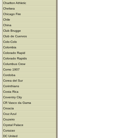
Charlton Athletic
Chelsea
Chicago Fire
Chile
China
Club Brugge
Club de Cuervos
Colo-Colo
Colombia
Colorado Rapid
Colorado Rapids
Columbus Crew
Como 1907
Cordoba
Corea del Sur
Corinthians
Costa Rica
Coventry City
CR Vasco da Gama
Croacia
Cruz Azul
Cruzeiro
Crystal Palace
Curazao
DC United