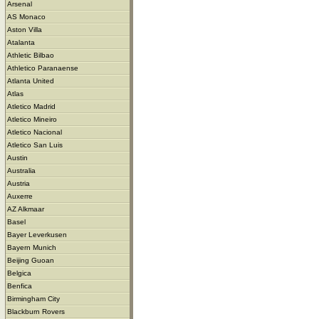
Arsenal
AS Monaco
Aston Villa
Atalanta
Athletic Bilbao
Athletico Paranaense
Atlanta United
Atlas
Atletico Madrid
Atletico Mineiro
Atletico Nacional
Atletico San Luis
Austin
Australia
Austria
Auxerre
AZ Alkmaar
Basel
Bayer Leverkusen
Bayern Munich
Beijing Guoan
Belgica
Benfica
Birmingham City
Blackburn Rovers