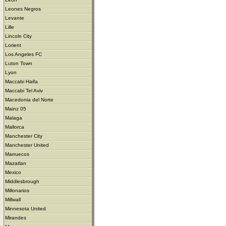
Leones Negros
Levante
Lille
Lincoln City
Lorient
Los Angeles FC
Luton Town
Lyon
Maccabi Haifa
Maccabi Tel Aviv
Macedonia del Norte
Mainz 05
Malaga
Mallorca
Manchester City
Manchester United
Marruecos
Mazatlan
Mexico
Middlesbrough
Millonarios
Millwall
Minnesota United
Mirandes