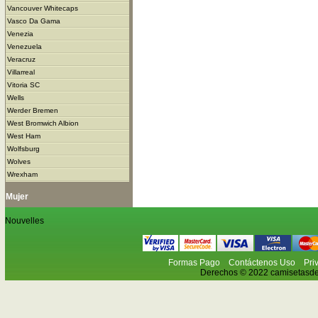
Vancouver Whitecaps
Vasco Da Gama
Venezia
Venezuela
Veracruz
Villarreal
Vitoria SC
Wells
Werder Bremen
West Bromwich Albion
West Ham
Wolfsburg
Wolves
Wrexham
Mujer
Nouvelles
Formas Pago
Contáctenos Uso
Pri
Derechos © 2022 camisetasdefu