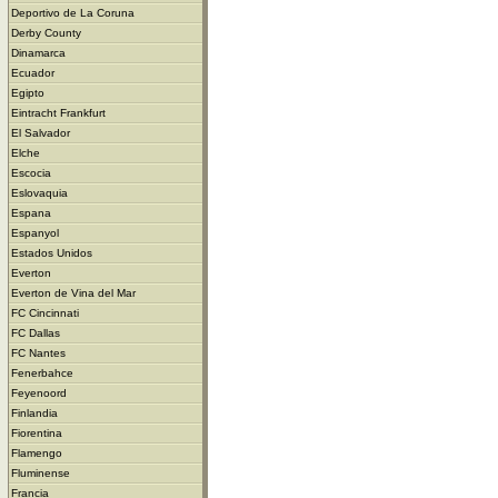
Deportivo de La Coruna
Derby County
Dinamarca
Ecuador
Egipto
Eintracht Frankfurt
El Salvador
Elche
Escocia
Eslovaquia
Espana
Espanyol
Estados Unidos
Everton
Everton de Vina del Mar
FC Cincinnati
FC Dallas
FC Nantes
Fenerbahce
Feyenoord
Finlandia
Fiorentina
Flamengo
Fluminense
Francia