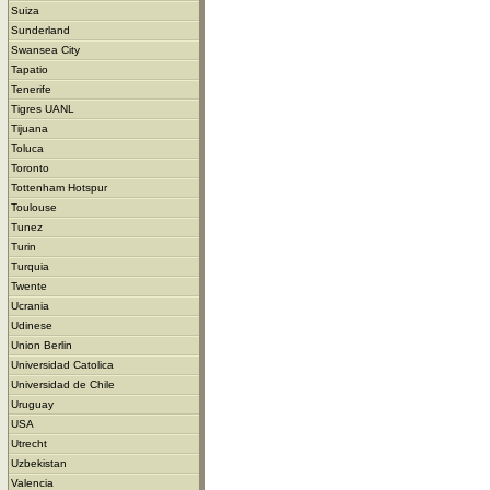
Suiza
Sunderland
Swansea City
Tapatio
Tenerife
Tigres UANL
Tijuana
Toluca
Toronto
Tottenham Hotspur
Toulouse
Tunez
Turin
Turquia
Twente
Ucrania
Udinese
Union Berlin
Universidad Catolica
Universidad de Chile
Uruguay
USA
Utrecht
Uzbekistan
Valencia