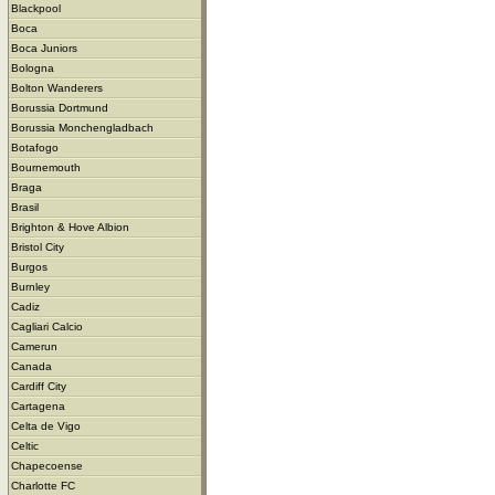
Blackpool
Boca
Boca Juniors
Bologna
Bolton Wanderers
Borussia Dortmund
Borussia Monchengladbach
Botafogo
Bournemouth
Braga
Brasil
Brighton & Hove Albion
Bristol City
Burgos
Burnley
Cadiz
Cagliari Calcio
Camerun
Canada
Cardiff City
Cartagena
Celta de Vigo
Celtic
Chapecoense
Charlotte FC