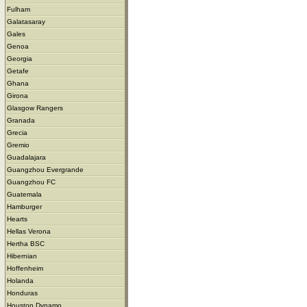
Fulham
Galatasaray
Gales
Genoa
Georgia
Getafe
Ghana
Girona
Glasgow Rangers
Granada
Grecia
Gremio
Guadalajara
Guangzhou Evergrande
Guangzhou FC
Guatemala
Hamburger
Hearts
Hellas Verona
Hertha BSC
Hibernian
Hoffenheim
Holanda
Honduras
Houston Dynamo