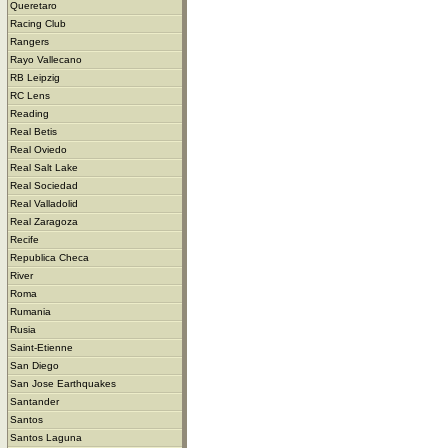
Queretaro
Racing Club
Rangers
Rayo Vallecano
RB Leipzig
RC Lens
Reading
Real Betis
Real Oviedo
Real Salt Lake
Real Sociedad
Real Valladolid
Real Zaragoza
Recife
Republica Checa
River
Roma
Rumania
Rusia
Saint-Etienne
San Diego
San Jose Earthquakes
Santander
Santos
Santos Laguna