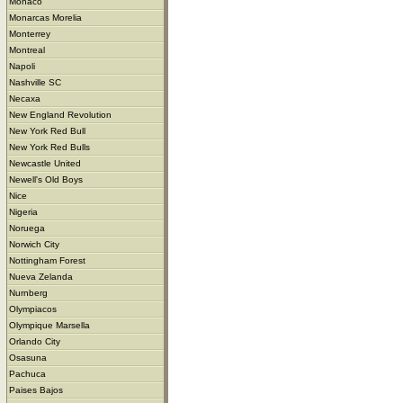
Monaco
Monarcas Morelia
Monterrey
Montreal
Napoli
Nashville SC
Necaxa
New England Revolution
New York Red Bull
New York Red Bulls
Newcastle United
Newell's Old Boys
Nice
Nigeria
Noruega
Norwich City
Nottingham Forest
Nueva Zelanda
Nurnberg
Olympiacos
Olympique Marsella
Orlando City
Osasuna
Pachuca
Paises Bajos