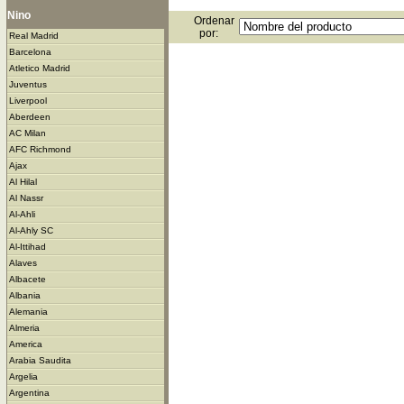
Nino
Ordenar
por:
Real Madrid
Barcelona
Atletico Madrid
Juventus
Liverpool
Aberdeen
AC Milan
AFC Richmond
Ajax
Al Hilal
Al Nassr
Al-Ahli
Al-Ahly SC
Al-Ittihad
Alaves
Albacete
Albania
Alemania
Almeria
America
Arabia Saudita
Argelia
Argentina