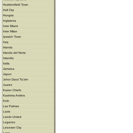
Huddersfield Town
Hull City
Hungria
Inglaterra
Inter Miami
Inter Milan
Ipswich Town
Iraq
Irlanda
Irlanda del Norte
Islandia
Italia
Jamaica
Japon
Johor Darul Ta'zim
Juarez
Kaizer Chiefs
Kashima Antlers
Koln
Las Palmas
Lazio
Leeds United
Leganes
Leicester City
Leon