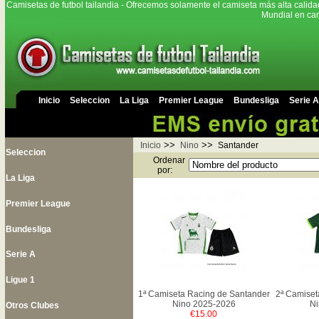
Camisetas de futbol tailandia - Ofrecemos solamente el camiseta más alta calida
Mundial en cam
Inicio
Seleccion
La Liga
Premier League
Bundesliga
Serie A
>>
>>
Inicio
Nino
Santander
Seleccion
Ordenar
por:
La Liga
Premier League
Bundesliga
Serie A
Ligue 1
1ª Camiseta Racing de Santander
2ª Camiset
Nino 2025-2026
Ni
Otros Clubes
€15.00