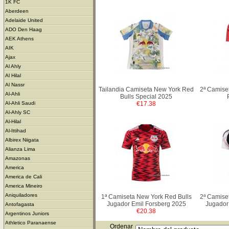
1K FC
Aberdeen
Adelaide United
ADO Den Haag
AEK Athens
AIK
Ajax
Al Ahly
Al Hilal
Al Nassr
Tailandia Camiseta New York Red
2ª Camise
Al-Ahli
Bulls Special 2025
€17.38
Al-Ahli Saudi
Al-Ahly SC
Al-Hilal
Al-Ittihad
Albirex Niigata
Alianza Lima
Amazonas
America
America de Cali
America Mineiro
Aniquiladores
1ª Camiseta New York Red Bulls
2ª Camise
Jugador Emil Forsberg 2025
Jugador
Antofagasta
€20.38
Argentinos Juniors
Athletico Paranaense
Ordenar