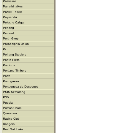
Palmeiras
Panathinaikos
Partick Thistle
Paysandu
Peluche Caligari
Penang
Penarol
Perth Glory
Philadelphia Union
Pio
Pohang Steelers
Ponte Preta
Porcinos
Portland Timbers
Porto
Portuguesa
Portuguesa de Desportos
PSIS Semarang
PSV
Puebla
Pumas Unam
Queretaro
Racing Club
Rangers
Real Salt Lake