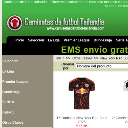
Camisetas de futbol tailandia - Ofrecemos solamente el camiseta más alta calida
Mundial en cam
Inicio
Seleccion
La Liga
Premier League
Bundesliga
Serie A
>>
>>
Inicio
Otros Clubes
New York Red Bul
Seleccion
Ordenar
por:
La Liga
Premier League
Bundesliga
Serie A
Ligue 1
1ª Camiseta New York Red Bulls
2ª Camise
2026
A
Otros Clubes
€17.38