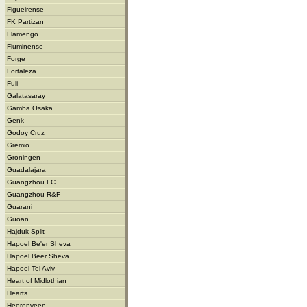
Figueirense
FK Partizan
Flamengo
Fluminense
Forge
Fortaleza
Fuli
Galatasaray
Gamba Osaka
Genk
Godoy Cruz
Gremio
Groningen
Guadalajara
Guangzhou FC
Guangzhou R&F
Guarani
Guoan
Hajduk Split
Hapoel Be'er Sheva
Hapoel Beer Sheva
Hapoel Tel Aviv
Heart of Midlothian
Hearts
Heerenveen