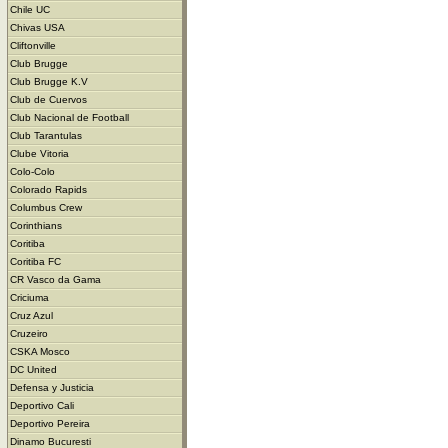
Chile UC
Chivas USA
Cliftonville
Club Brugge
Club Brugge K.V
Club de Cuervos
Club Nacional de Football
Club Tarantulas
Clube Vitoria
Colo-Colo
Colorado Rapids
Columbus Crew
Corinthians
Coritiba
Coritiba FC
CR Vasco da Gama
Criciuma
Cruz Azul
Cruzeiro
CSKA Mosco
DC United
Defensa y Justicia
Deportivo Cali
Deportivo Pereira
Dinamo Bucuresti