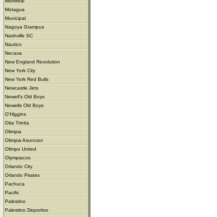
Montreal
Motagua
Municipal
Nagoya Grampus
Nashville SC
Nautico
Necaxa
New England Revolution
New York City
New York Red Bulls
Newcastle Jets
Newell's Old Boys
Newells Old Boys
O'Higgins
Oita Trinita
Olimpia
Olimpia Asuncion
Olimpo United
Olympiacos
Orlando City
Orlando Pirates
Pachuca
Pacific
Palestino
Palestino Deportivo