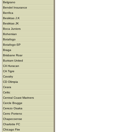
Belgrano
Bendel Insurance
Benfica
Besiktas J.K
Besiktas JK
Boca Juniors
Bohemian
Botafogo
Botafogo-SP
Braga
Brisbane Roar
Buriram United
CA Huracan
CA Tigre
Cavalry
CD Olimpia
Ceara
Celtic
Central Coast Mariners
Cercle Brugge
Cerezo Osaka
Cerro Porteno
Chapecoense
Charlotte FC
Chicago Fire