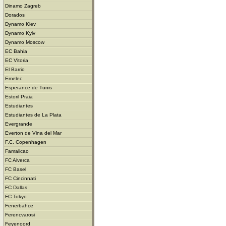
Dinamo Zagreb
Dorados
Dynamo Kiev
Dynamo Kyiv
Dynamo Moscow
EC Bahia
EC Vitoria
El Barrio
Emelec
Esperance de Tunis
Estoril Praia
Estudiantes
Estudiantes de La Plata
Evergrande
Everton de Vina del Mar
F.C. Copenhagen
Famalicao
FC Alverca
FC Basel
FC Cincinnati
FC Dallas
FC Tokyo
Fenerbahce
Ferencvarosi
Feyenoord