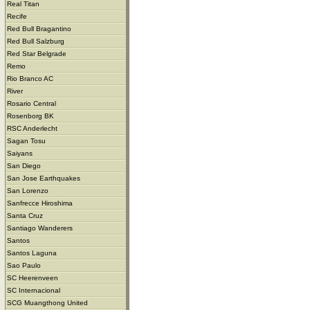
Real Titan
Recife
Red Bull Bragantino
Red Bull Salzburg
Red Star Belgrade
Remo
Rio Branco AC
River
Rosario Central
Rosenborg BK
RSC Anderlecht
Sagan Tosu
Saiyans
San Diego
San Jose Earthquakes
San Lorenzo
Sanfrecce Hiroshima
Santa Cruz
Santiago Wanderers
Santos
Santos Laguna
Sao Paulo
SC Heerenveen
SC Internacional
SCG Muangthong United