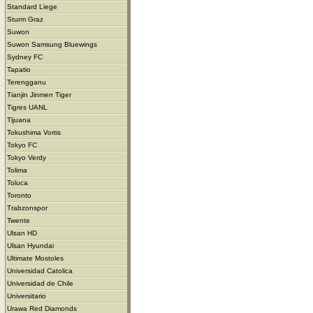
Standard Liege
Sturm Graz
Suwon
Suwon Samsung Bluewings
Sydney FC
Tapatio
Terengganu
Tianjin Jinmen Tiger
Tigres UANL
Tijuana
Tokushima Vortis
Tokyo FC
Tokyo Verdy
Tolima
Toluca
Toronto
Trabzonspor
Twente
Ulsan HD
Ulsan Hyundai
Ultimate Mostoles
Universidad Catolica
Universidad de Chile
Universitario
Urawa Red Diamonds