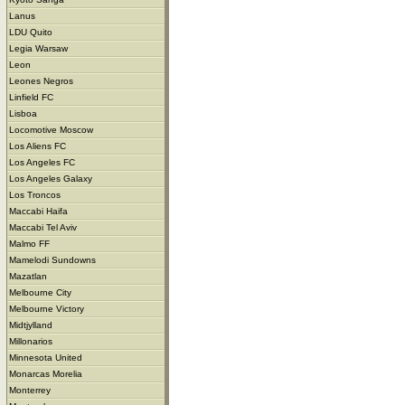
Lanus
LDU Quito
Legia Warsaw
Leon
Leones Negros
Linfield FC
Lisboa
Locomotive Moscow
Los Aliens FC
Los Angeles FC
Los Angeles Galaxy
Los Troncos
Maccabi Haifa
Maccabi Tel Aviv
Malmo FF
Mamelodi Sundowns
Mazatlan
Melbourne City
Melbourne Victory
Midtjylland
Millonarios
Minnesota United
Monarcas Morelia
Monterrey