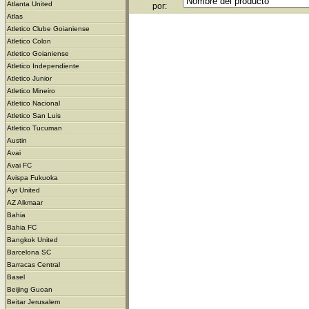
Atlanta United
por:
Atlas
Atletico Clube Goianiense
Atletico Colon
Atletico Goianiense
Atletico Independiente
Atletico Junior
Atletico Mineiro
Atletico Nacional
Atletico San Luis
Atletico Tucuman
Austin
Avai
Avai FC
Avispa Fukuoka
Ayr United
AZ Alkmaar
Bahia
Bahia FC
Bangkok United
Barcelona SC
Barracas Central
Basel
Beijing Guoan
Beitar Jerusalem