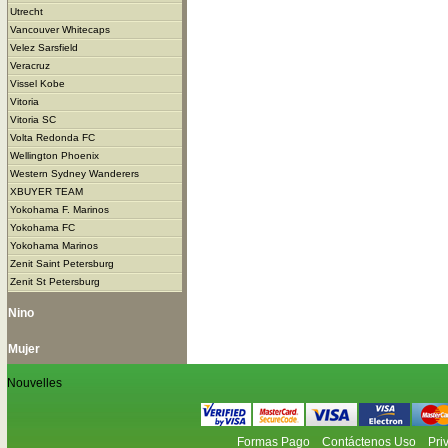
Utrecht
Vancouver Whitecaps
Velez Sarsfield
Veracruz
Vissel Kobe
Vitoria
Vitoria SC
Volta Redonda FC
Wellington Phoenix
Western Sydney Wanderers
XBUYER TEAM
Yokohama F. Marinos
Yokohama FC
Yokohama Marinos
Zenit Saint Petersburg
Zenit St Petersburg
Nino
Mujer
Nouvelles
Formas Pago
Contáctenos Uso
Pri