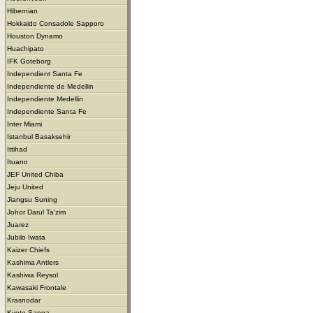
Hibernian
Hokkaido Consadole Sapporo
Houston Dynamo
Huachipato
IFK Goteborg
Independient Santa Fe
Independiente de Medellin
Independiente Medellin
Independiente Santa Fe
Inter Miami
Istanbul Basaksehir
Ittihad
Ituano
JEF United Chiba
Jeju United
Jiangsu Suning
Johor Darul Ta'zim
Juarez
Jubilo Iwata
Kaizer Chiefs
Kashima Antlers
Kashiwa Reysol
Kawasaki Frontale
Krasnodar
Kyoto Sanga