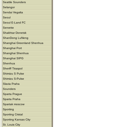
Seattle Sounders
Selangor
Sendai Vegalta
Seoul
Seoul E-Land FC
Servette
Shakhtar Donetsk
ShanDong LuNeng
Shanghai Greenland Shenhua
Shanghai Port
Shanghai Shenhua
Shanghai SIPG
Shenhua
Sheriff Tiraspol
Shimizu S Pulse
Shimizu S-Pulse
Slavia Praha
Sounders
Sparta Prague
Sparta Praha
Spartak moscow
Sporting
Sporting Cristal
Sporting Kansas City
St. Louis City