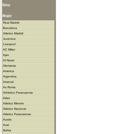
Nino
Mujer
Real Madrid
Barcelona
Atletico Madrid
Juventus
Liverpool
AC Milan
Ajax
Al Nassr
Alemania
America
Argentina
Arsenal
As Roma
Athletico Paranaense
Atlas
Atletico Mineiro
Atletico Nacional
Atletico Paranaense
Austin
Avai
Bahia