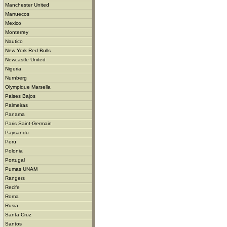
Manchester United
Marruecos
Mexico
Monterrey
Nautico
New York Red Bulls
Newcastle United
Nigeria
Nurnberg
Olympique Marsella
Paises Bajos
Palmeiras
Panama
Paris Saint-Germain
Paysandu
Peru
Polonia
Portugal
Pumas UNAM
Rangers
Recife
Roma
Rusia
Santa Cruz
Santos