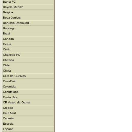
Bahia FC
Bayern Munich
Belgica
Boca Juniors
Borussia Dortmund
Botafogo
Brasil
Canada
Ceara
Celtic
Charlotte FC
Chelsea
Chile
China
Club de Cuervos
Colo-Colo
Colombia
Corinthians
Costa Rica
CR Vasco da Gama
Croacia
Cruz Azul
Cruzeiro
Escocia
Espana