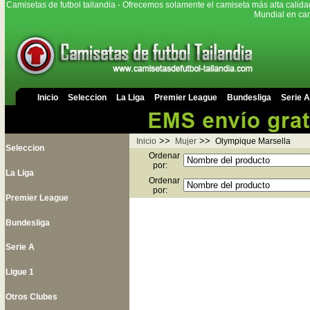
Camisetas de futbol tailandia - Ofrecemos solamente el camiseta más alta calida
Mundial en cam
Inicio
Seleccion
La Liga
Premier League
Bundesliga
Serie A
>>
>>
Inicio
Mujer
Olympique Marsella
Seleccion
Ordenar
por:
La Liga
Ordenar
por:
Premier League
Bundesliga
Serie A
Ligue 1
Otros Clubes