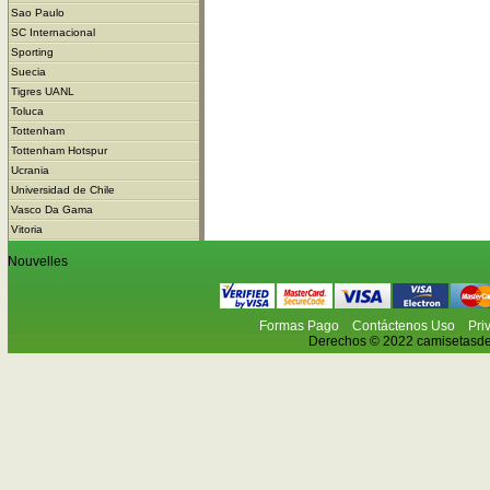
Sao Paulo
SC Internacional
Sporting
Suecia
Tigres UANL
Toluca
Tottenham
Tottenham Hotspur
Ucrania
Universidad de Chile
Vasco Da Gama
Vitoria
Nouvelles
Formas Pago
Contáctenos Uso
Pri
Derechos © 2022 camisetasdefu