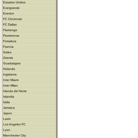
Estados Unidos
Evergrande
Everton
FC Cincinnati
FC Dallas
Flamengo
Fluminense
Fortaleza
Francia
Gales
Gremio
Guadalajara
Holanda
Inglaterra
Inter Miami
Inter Milan
Irlanda del Norte
Islandia
Italia
Jamaica
Japon
Lazio
Los Angeles FC
Lyon
Manchester City