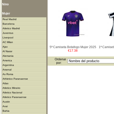
Nino
Mujer
Real Madrid
Barcelona
Atletico Madrid
Juventus
Liverpool
AC Milan
5ª Camiseta Botafogo Mujer 2025
1ª Camiset
Ajax
€17.38
Al Nassr
Alemania
Ordenar
America
por:
Argentina
Arsenal
As Roma
Athletico Paranaense
Atlas
Atletico Mineiro
Atletico Nacional
Atletico Paranaense
Austin
Avai
Bahia