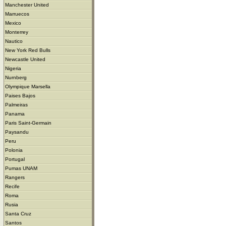
Manchester United
Marruecos
Mexico
Monterrey
Nautico
New York Red Bulls
Newcastle United
Nigeria
Nurnberg
Olympique Marsella
Paises Bajos
Palmeiras
Panama
Paris Saint-Germain
Paysandu
Peru
Polonia
Portugal
Pumas UNAM
Rangers
Recife
Roma
Rusia
Santa Cruz
Santos