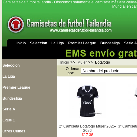
Camisetas de futbol tailandia - Ofrecemos solamente el camiseta más alta calida
Mundial en cam
Inicio
Seleccion
La Liga
Premier League
Bundesliga
Serie A
>>
>>
Inicio
Mujer
Botafogo
Seleccion
Ordenar
por:
La Liga
Premier League
Bundesliga
Serie A
Ligue 1
2ª Camiseta Botafogo Mujer 2025-
3ª Camiset
2026
Otros Clubes
€17.38