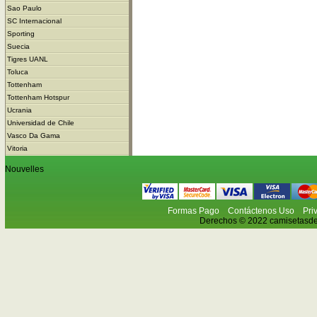
Sao Paulo
SC Internacional
Sporting
Suecia
Tigres UANL
Toluca
Tottenham
Tottenham Hotspur
Ucrania
Universidad de Chile
Vasco Da Gama
Vitoria
Nouvelles
Formas Pago
Contáctenos Uso
Pri
Derechos © 2022 camisetasdefu