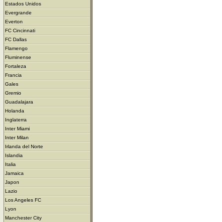
Estados Unidos
Evergrande
Everton
FC Cincinnati
FC Dallas
Flamengo
Fluminense
Fortaleza
Francia
Gales
Gremio
Guadalajara
Holanda
Inglaterra
Inter Miami
Inter Milan
Irlanda del Norte
Islandia
Italia
Jamaica
Japon
Lazio
Los Angeles FC
Lyon
Manchester City