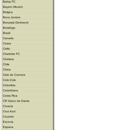
Bahia FC
Bayern Munich
Belgica
Boca Juniors
Borussia Dortmund
Botafogo
Brasil
Canada
Ceara
Celtic
Charlotte FC
Chelsea
Chile
China
Club de Cuervos
Colo-Colo
Colombia
Corinthians
Costa Rica
CR Vasco da Gama
Croacia
Cruz Azul
Cruzeiro
Escocia
Espana