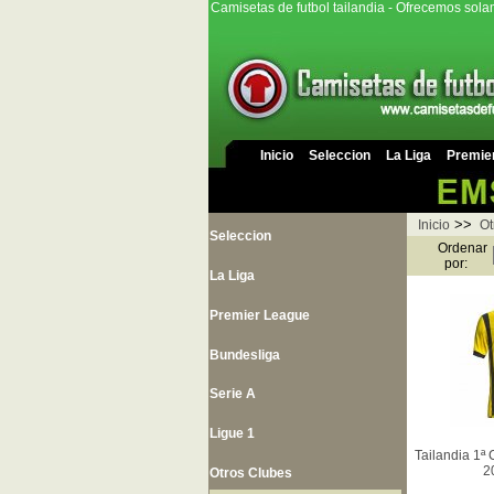
Camisetas de futbol tailandia - Ofrecemos sola
Inicio
Seleccion
La Liga
Premie
>>
Inicio
Ot
Seleccion
Ordenar
por:
La Liga
Premier League
Bundesliga
Serie A
Ligue 1
Tailandia 1ª
2
Otros Clubes