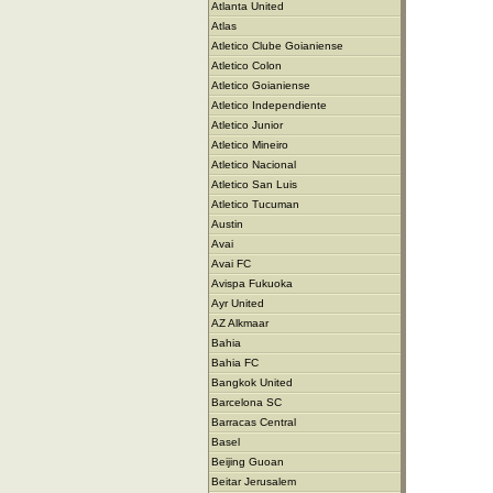
Atlanta United
Atlas
Atletico Clube Goianiense
Atletico Colon
Atletico Goianiense
Atletico Independiente
Atletico Junior
Atletico Mineiro
Atletico Nacional
Atletico San Luis
Atletico Tucuman
Austin
Avai
Avai FC
Avispa Fukuoka
Ayr United
AZ Alkmaar
Bahia
Bahia FC
Bangkok United
Barcelona SC
Barracas Central
Basel
Beijing Guoan
Beitar Jerusalem