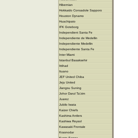
Hibernian
Hokkaido Consadole Sapporo
Houston Dynamo
Huachipato
IFK Goteborg
Independient Santa Fe
Independiente de Medellin
Independiente Medellin
Independiente Santa Fe
Inter Miami
Istanbul Basaksehir
Ittihad
Ituano
JEF United Chiba
Jeju United
Jiangsu Suning
Johor Darul Ta'zim
Juarez
Jubilo Iwata
Kaizer Chiefs
Kashima Antlers
Kashiwa Reysol
Kawasaki Frontale
Krasnodar
Kyoto Sanga