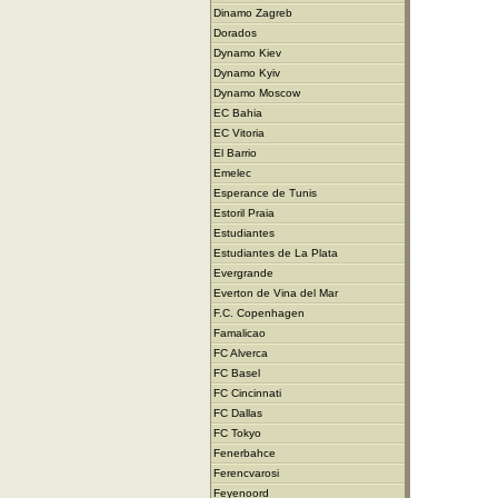
Dinamo Zagreb
Dorados
Dynamo Kiev
Dynamo Kyiv
Dynamo Moscow
EC Bahia
EC Vitoria
El Barrio
Emelec
Esperance de Tunis
Estoril Praia
Estudiantes
Estudiantes de La Plata
Evergrande
Everton de Vina del Mar
F.C. Copenhagen
Famalicao
FC Alverca
FC Basel
FC Cincinnati
FC Dallas
FC Tokyo
Fenerbahce
Ferencvarosi
Feyenoord