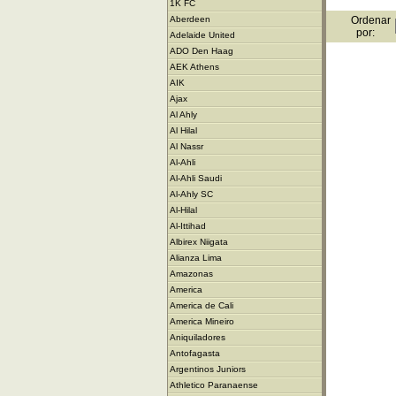
1K FC
Ordenar
Aberdeen
por:
Adelaide United
ADO Den Haag
AEK Athens
AIK
Ajax
Al Ahly
Al Hilal
Al Nassr
Al-Ahli
Al-Ahli Saudi
Al-Ahly SC
Al-Hilal
Al-Ittihad
Albirex Niigata
Alianza Lima
Amazonas
America
America de Cali
America Mineiro
Aniquiladores
Antofagasta
Argentinos Juniors
Athletico Paranaense