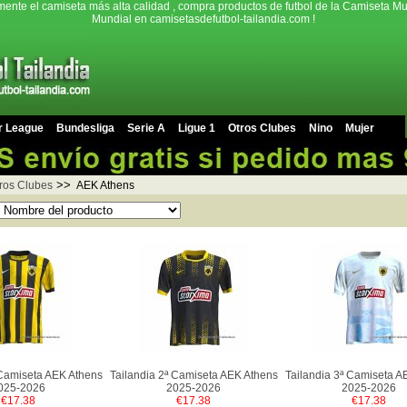
mente el camiseta más alta calidad , compra productos de futbol de la Camiseta Mu
Mundial en camisetasdefutbol-tailandia.com !
r League
Bundesliga
Serie A
Ligue 1
Otros Clubes
Nino
Mujer
>>
ros Clubes
AEK Athens
 Camiseta AEK Athens
Tailandia 2ª Camiseta AEK Athens
Tailandia 3ª Camiseta A
025-2026
2025-2026
2025-2026
€17.38
€17.38
€17.38