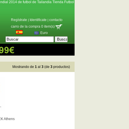
ndial 2014 de futbol de Tailandia Tienda Futbol
Regístrate
Identificate
contacto
|
|
carro de la compra 0 item(s)
Euro
Mostrando de
1
al
3
(de
3
productos)
EK Athens