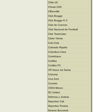
Chile UC
Chivas USA
Cliftonville
Club Brugge
Club Brugge K.V
Club de Cuervos
Club Nacional de Football
Club Tarantulas
Clube Vitoria
Colo-Colo
Colorado Rapids
Columbus Crew
Corinthians
Coritiba
Coritiba FC
CR Vasco da Gama
Criciuma
Cruz Azul
Cruzeiro
CSKA Mosco
DC United
Defensa y Justicia
Deportivo Cali
Deportivo Pereira
Dinamo Bucuresti