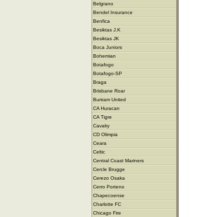
Belgrano
Bendel Insurance
Benfica
Besiktas J.K
Besiktas JK
Boca Juniors
Bohemian
Botafogo
Botafogo-SP
Braga
Brisbane Roar
Buriram United
CA Huracan
CA Tigre
Cavalry
CD Olimpia
Ceara
Celtic
Central Coast Mariners
Cercle Brugge
Cerezo Osaka
Cerro Porteno
Chapecoense
Charlotte FC
Chicago Fire