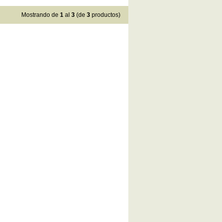
Mostrando de
1
al
3
(de
3
productos)