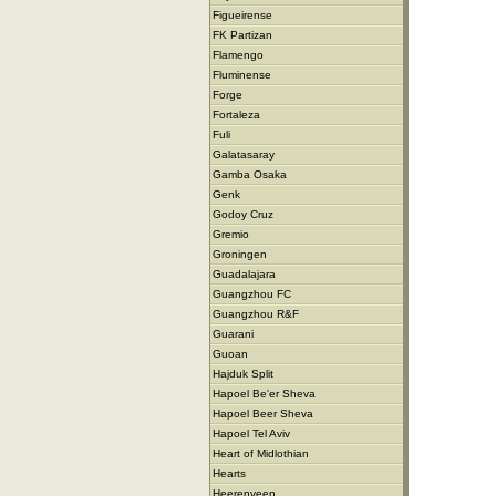
Figueirense
FK Partizan
Flamengo
Fluminense
Forge
Fortaleza
Fuli
Galatasaray
Gamba Osaka
Genk
Godoy Cruz
Gremio
Groningen
Guadalajara
Guangzhou FC
Guangzhou R&F
Guarani
Guoan
Hajduk Split
Hapoel Be'er Sheva
Hapoel Beer Sheva
Hapoel Tel Aviv
Heart of Midlothian
Hearts
Heerenveen