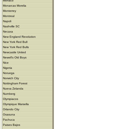
Monaco
Monarcas Morelia
Monterrey
Montreal
Napoli
Nashville SC
Necaxa
New England Revolution
New York Red Bull
New York Red Bulls
Newcastle United
Newell's Old Boys
Nice
Nigeria
Noruega
Norwich City
Nottingham Forest
Nueva Zelanda
Nurnberg
Olympiacos
Olympique Marsella
Orlando City
Osasuna
Pachuca
Paises Bajos