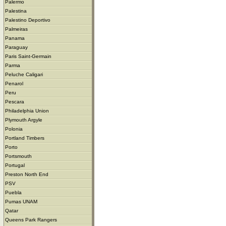
Palermo
Palestina
Palestino Deportivo
Palmeiras
Panama
Paraguay
Paris Saint-Germain
Parma
Peluche Caligari
Penarol
Peru
Pescara
Philadelphia Union
Plymouth Argyle
Polonia
Portland Timbers
Porto
Portsmouth
Portugal
Preston North End
PSV
Puebla
Pumas UNAM
Qatar
Queens Park Rangers