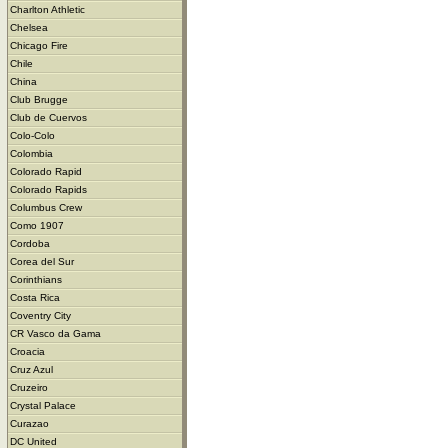
Charlton Athletic
Chelsea
Chicago Fire
Chile
China
Club Brugge
Club de Cuervos
Colo-Colo
Colombia
Colorado Rapid
Colorado Rapids
Columbus Crew
Como 1907
Cordoba
Corea del Sur
Corinthians
Costa Rica
Coventry City
CR Vasco da Gama
Croacia
Cruz Azul
Cruzeiro
Crystal Palace
Curazao
DC United