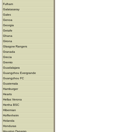
Fulham
Galatasaray
Gales
Genoa
Georgia
Getafe
Ghana
Girona
Glasgow Rangers
Granada
Grecia
Gremio
Guadalajara
Guangzhou Evergrande
Guangzhou FC
Guatemala
Hamburger
Hearts
Hellas Verona
Hertha BSC
Hibernian
Hoffenheim
Holanda
Honduras
Houston Dynamo