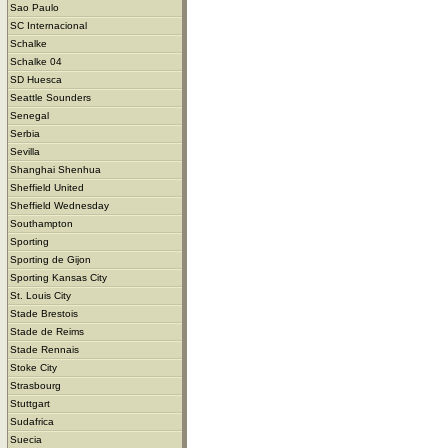
Sao Paulo
SC Internacional
Schalke
Schalke 04
SD Huesca
Seattle Sounders
Senegal
Serbia
Sevilla
Shanghai Shenhua
Sheffield United
Sheffield Wednesday
Southampton
Sporting
Sporting de Gijon
Sporting Kansas City
St. Louis City
Stade Brestois
Stade de Reims
Stade Rennais
Stoke City
Strasbourg
Stuttgart
Sudafrica
Suecia