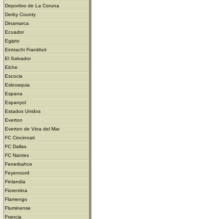
Deportivo de La Coruna
Derby County
Dinamarca
Ecuador
Egipto
Eintracht Frankfurt
El Salvador
Elche
Escocia
Eslovaquia
Espana
Espanyol
Estados Unidos
Everton
Everton de Vina del Mar
FC Cincinnati
FC Dallas
FC Nantes
Fenerbahce
Feyenoord
Finlandia
Fiorentina
Flamengo
Fluminense
Francia