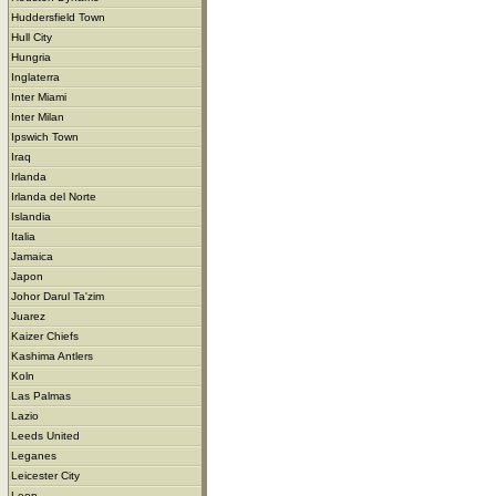
Huddersfield Town
Hull City
Hungria
Inglaterra
Inter Miami
Inter Milan
Ipswich Town
Iraq
Irlanda
Irlanda del Norte
Islandia
Italia
Jamaica
Japon
Johor Darul Ta'zim
Juarez
Kaizer Chiefs
Kashima Antlers
Koln
Las Palmas
Lazio
Leeds United
Leganes
Leicester City
Leon