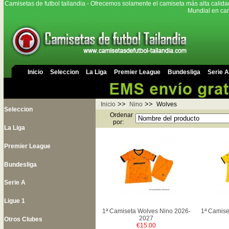
Camisetas de futbol tailandia - Ofrecemos solamente el camiseta más alta calida
Mundial en cam
Inicio
Seleccion
La Liga
Premier League
Bundesliga
Serie A
>>
>>
Inicio
Nino
Wolves
Seleccion
Ordenar
por:
La Liga
Premier League
Bundesliga
Serie A
Ligue 1
1ª Camiseta Wolves Nino 2026-
1ª Camise
2027
Otros Clubes
€15.00