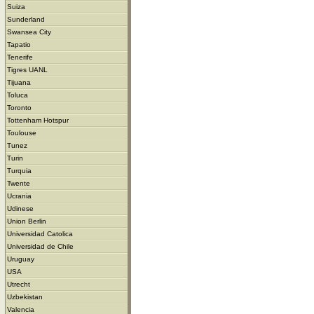
Suiza
Sunderland
Swansea City
Tapatio
Tenerife
Tigres UANL
Tijuana
Toluca
Toronto
Tottenham Hotspur
Toulouse
Tunez
Turin
Turquia
Twente
Ucrania
Udinese
Union Berlin
Universidad Catolica
Universidad de Chile
Uruguay
USA
Utrecht
Uzbekistan
Valencia