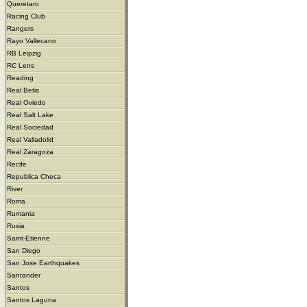
Queretaro
Racing Club
Rangers
Rayo Vallecano
RB Leipzig
RC Lens
Reading
Real Betis
Real Oviedo
Real Salt Lake
Real Sociedad
Real Valladolid
Real Zaragoza
Recife
Republica Checa
River
Roma
Rumania
Rusia
Saint-Etienne
San Diego
San Jose Earthquakes
Santander
Santos
Santos Laguna