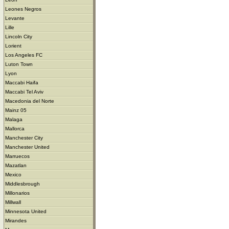
Leones Negros
Levante
Lille
Lincoln City
Lorient
Los Angeles FC
Luton Town
Lyon
Maccabi Haifa
Maccabi Tel Aviv
Macedonia del Norte
Mainz 05
Malaga
Mallorca
Manchester City
Manchester United
Marruecos
Mazatlan
Mexico
Middlesbrough
Millonarios
Millwall
Minnesota United
Mirandes