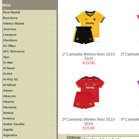
Nino
Real Madrid
Barcelona
Atletico Madrid
Juventus
Liverpool
Aberdeen
AC Milan
AFC Richmond
1ª Camiseta Wolves Nino 2023-
2ª Camiset
Ajax
2024
€15.00
Al Hilal
Al Nassr
Al-Ahli
Al-Ahly SC
Al-Ittihad
Alaves
Albacete
Albania
Alemania
Almeria
America
2ª Camiseta Wolves Nino 2023-
3ª Camiset
2024
Arabia Saudita
€15.00
Argelia
Argentina
Ordenar