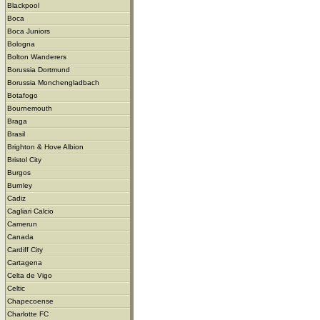
Blackpool
Boca
Boca Juniors
Bologna
Bolton Wanderers
Borussia Dortmund
Borussia Monchengladbach
Botafogo
Bournemouth
Braga
Brasil
Brighton & Hove Albion
Bristol City
Burgos
Burnley
Cadiz
Cagliari Calcio
Camerun
Canada
Cardiff City
Cartagena
Celta de Vigo
Celtic
Chapecoense
Charlotte FC