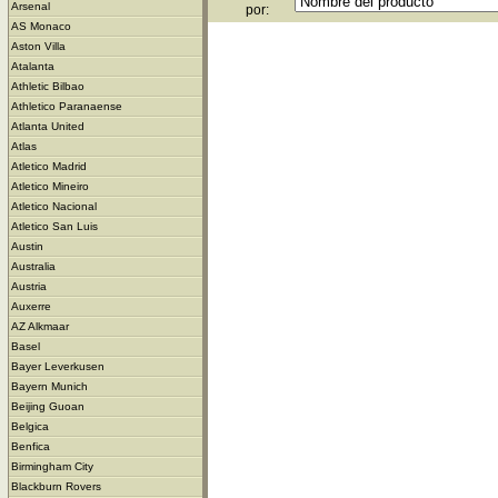
Arsenal
por:
AS Monaco
Aston Villa
Atalanta
Athletic Bilbao
Athletico Paranaense
Atlanta United
Atlas
Atletico Madrid
Atletico Mineiro
Atletico Nacional
Atletico San Luis
Austin
Australia
Austria
Auxerre
AZ Alkmaar
Basel
Bayer Leverkusen
Bayern Munich
Beijing Guoan
Belgica
Benfica
Birmingham City
Blackburn Rovers