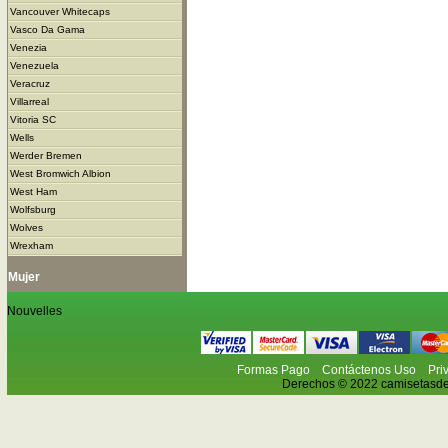
Vancouver Whitecaps
Vasco Da Gama
Venezia
Venezuela
Veracruz
Villarreal
Vitoria SC
Wells
Werder Bremen
West Bromwich Albion
West Ham
Wolfsburg
Wolves
Wrexham
Mujer
Nouvelles
Formas Pago
Contáctenos Uso
Pri
Derechos © 2022 camisetasdefu