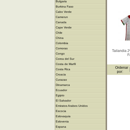
Bulgaria
Burkina Faso
Cabo Verde
Camerun
Canada
Cape Verde
Chile
China
Colombia
Comoras
Tailandia 
Congo
F
Corea del Sur
Costa de Marfil
Ordenar
Costa Rica
por:
Croacia
Curazao
Dinamarca
Ecuador
Egipto
El Salvador
Emiratos Arabes Unidos
Escocia
Eslovaquia
Eslovenia
Espana