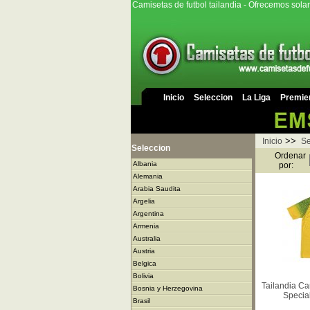
Camisetas de futbol tailandia - Ofrecemos sola
Inicio
Seleccion
La Liga
Premie
>>
Inicio
Se
Seleccion
Ordenar
Albania
por:
Alemania
Arabia Saudita
Argelia
Argentina
Armenia
Australia
Austria
Belgica
Bolivia
Tailandia Ca
Bosnia y Herzegovina
Specia
Brasil