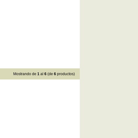
Mostrando de
1
al
6
(de
6
productos)