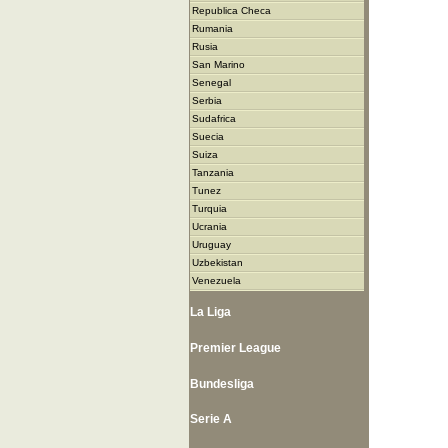
Republica Checa
Rumania
Rusia
San Marino
Senegal
Serbia
Sudafrica
Suecia
Suiza
Tanzania
Tunez
Turquia
Ucrania
Uruguay
Uzbekistan
Venezuela
La Liga
Premier League
Bundesliga
Serie A