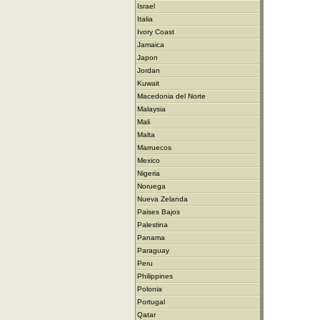
Israel
Italia
Ivory Coast
Jamaica
Japon
Jordan
Kuwait
Macedonia del Norte
Malaysia
Mali
Malta
Marruecos
Mexico
Nigeria
Noruega
Nueva Zelanda
Paises Bajos
Palestina
Panama
Paraguay
Peru
Philippines
Polonia
Portugal
Qatar