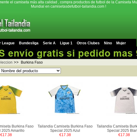
mente el camiseta más alta calidad , compra productos de futbol de la Camiseta Mu
Mundial en camisetasdefutbol-tailandia.com !
r League
Bundesliga
Serie A
Ligue 1
Otros Clubes
Nino
Mujer
>>
leccion
Burkina Faso
miseta Burkina Faso
Tailandia Camiseta Burkina Faso
Tailandia Camiseta Bur
l 2025 Amarillo
Special 2025 Azul
Special 2025 Bla
€17.38
€17.38
€17.38