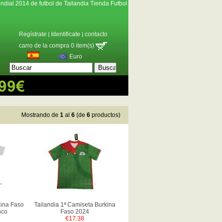
ndial 2014 de futbol de Tailandia Tienda Futbol
Regístrate
Identificate
contacto
|
|
carro de la compra 0 item(s)
Euro
Mostrando de
1
al
6
(de
6
productos)
kina Faso
Tailandia 1ª Camiseta Burkina
nco
Faso 2024
€17.38