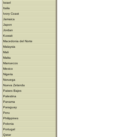
Israel
Italia
Ivory Coast
Jamaica
Japon
Jordan
Kuwait
Macedonia del Norte
Malaysia
Mali
Malta
Marruecos
Mexico
Nigeria
Noruega
Nueva Zelanda
Paises Bajos
Palestina
Panama
Paraguay
Peru
Philippines
Polonia
Portugal
Qatar