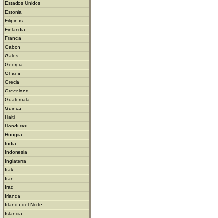
Estados Unidos
Estonia
Filipinas
Finlandia
Francia
Gabon
Gales
Georgia
Ghana
Grecia
Greenland
Guatemala
Guinea
Haiti
Honduras
Hungria
India
Indonesia
Inglaterra
Irak
Iran
Iraq
Irlanda
Irlanda del Norte
Islandia