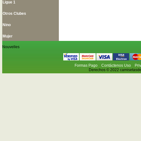
Ligue 1
Otros Clubes
Nino
Mujer
Nouvelles
Formas Pago
Contáctenos Uso
Pri
Derechos © 2022 camisetasdefu