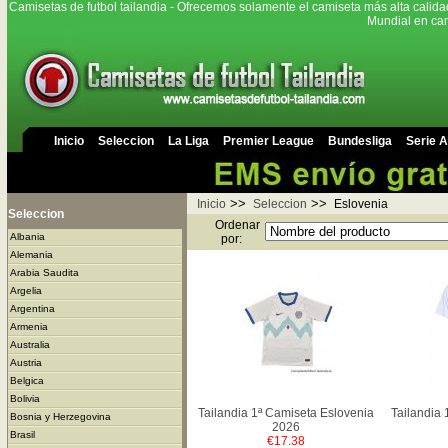
Camisetas de futbol tailandia - Ofrecemos solamente el camiseta más alta calida
Mundial en cam
Inicio
Seleccion
La Liga
Premier League
Bundesliga
Serie A
>>
>>
Inicio
Seleccion
Eslovenia
Seleccion
Ordenar
Albania
por:
Alemania
Arabia Saudita
Argelia
Argentina
Armenia
Australia
Austria
Belgica
Bolivia
Tailandia 1ª Camiseta Eslovenia
Tailandia 
Bosnia y Herzegovina
2026
Brasil
€17.38