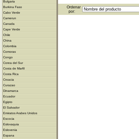
Bulgaria
Ordenar
Burkina Faso
por:
Cabo Verde
Camerun
Canada
Cape Verde
Chile
China
Colombia
Comoras
Congo
Corea del Sur
Costa de Marfil
Costa Rica
Croacia
Curazao
Dinamarca
Ecuador
Egipto
El Salvador
Emiratos Arabes Unidos
Escocia
Eslovaquia
Eslovenia
Espana