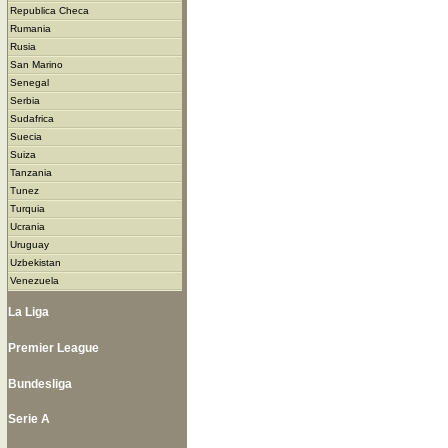
Republica Checa
Rumania
Rusia
San Marino
Senegal
Serbia
Sudafrica
Suecia
Suiza
Tanzania
Tunez
Turquia
Ucrania
Uruguay
Uzbekistan
Venezuela
La Liga
Premier League
Bundesliga
Serie A