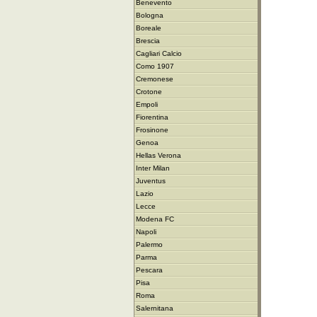
Benevento
Bologna
Boreale
Brescia
Cagliari Calcio
Como 1907
Cremonese
Crotone
Empoli
Fiorentina
Frosinone
Genoa
Hellas Verona
Inter Milan
Juventus
Lazio
Lecce
Modena FC
Napoli
Palermo
Parma
Pescara
Pisa
Roma
Salernitana