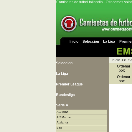
Camisetas de futbol tailandia - Ofrecemos sola
Inicio
Seleccion
La Liga
Premie
>>
Inicio
Se
Seleccion
Ordenar
por:
La Liga
Ordenar
por:
Premier League
Bundesliga
Serie A
AC Milan
AC Monza
Atalanta
Bari