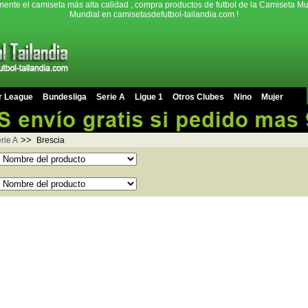
mente el camiseta más alta calidad , compra productos de futbol de la Camiseta Mu
Mundial en camisetasdefutbol-tailandia.com !
r League
Bundesliga
Serie A
Ligue 1
Otros Clubes
Nino
Mujer
>>
rie A
Brescia