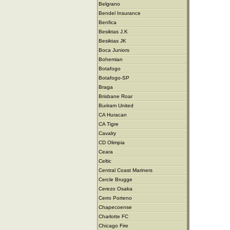
Belgrano
Bendel Insurance
Benfica
Besiktas J.K
Besiktas JK
Boca Juniors
Bohemian
Botafogo
Botafogo-SP
Braga
Brisbane Roar
Buriram United
CA Huracan
CA Tigre
Cavalry
CD Olimpia
Ceara
Celtic
Central Coast Mariners
Cercle Brugge
Cerezo Osaka
Cerro Porteno
Chapecoense
Charlotte FC
Chicago Fire