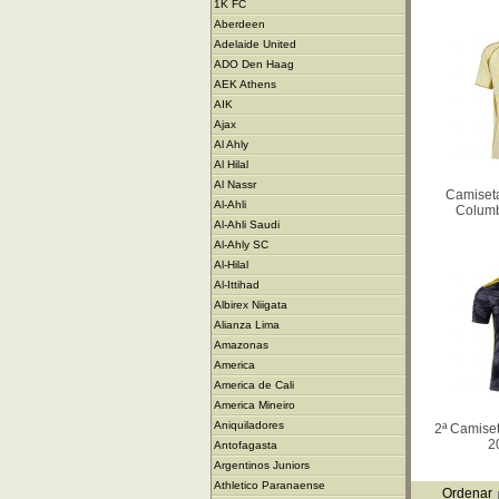
1K FC
Aberdeen
Adelaide United
ADO Den Haag
AEK Athens
AIK
Ajax
Al Ahly
Al Hilal
Al Nassr
Camiseta
Al-Ahli
Colum
Al-Ahli Saudi
Al-Ahly SC
Al-Hilal
Al-Ittihad
Albirex Niigata
Alianza Lima
Amazonas
America
America de Cali
America Mineiro
Aniquiladores
2ª Camise
2
Antofagasta
Argentinos Juniors
Athletico Paranaense
Ordenar