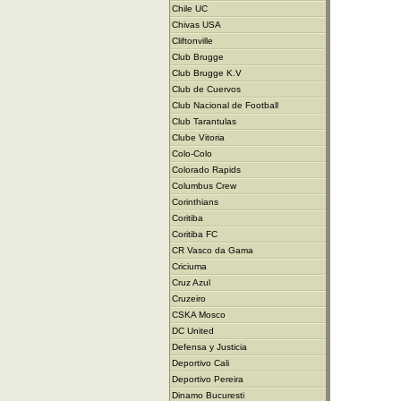
Chile UC
Chivas USA
Cliftonville
Club Brugge
Club Brugge K.V
Club de Cuervos
Club Nacional de Football
Club Tarantulas
Clube Vitoria
Colo-Colo
Colorado Rapids
Columbus Crew
Corinthians
Coritiba
Coritiba FC
CR Vasco da Gama
Criciuma
Cruz Azul
Cruzeiro
CSKA Mosco
DC United
Defensa y Justicia
Deportivo Cali
Deportivo Pereira
Dinamo Bucuresti