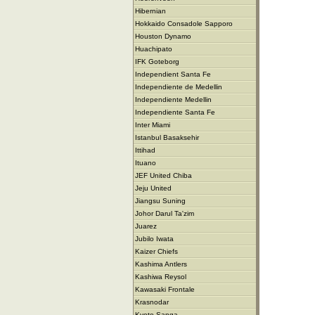
Hibernian
Hokkaido Consadole Sapporo
Houston Dynamo
Huachipato
IFK Goteborg
Independient Santa Fe
Independiente de Medellin
Independiente Medellin
Independiente Santa Fe
Inter Miami
Istanbul Basaksehir
Ittihad
Ituano
JEF United Chiba
Jeju United
Jiangsu Suning
Johor Darul Ta'zim
Juarez
Jubilo Iwata
Kaizer Chiefs
Kashima Antlers
Kashiwa Reysol
Kawasaki Frontale
Krasnodar
Kyoto Sanga