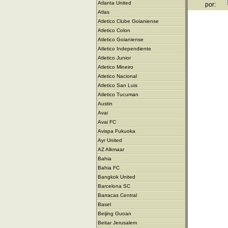
Atlanta United
por:
Atlas
Atletico Clube Goianiense
Atletico Colon
Atletico Goianiense
Atletico Independiente
Atletico Junior
Atletico Mineiro
Atletico Nacional
Atletico San Luis
Atletico Tucuman
Austin
Avai
Avai FC
Avispa Fukuoka
Ayr United
AZ Alkmaar
Bahia
Bahia FC
Bangkok United
Barcelona SC
Barracas Central
Basel
Beijing Guoan
Beitar Jerusalem