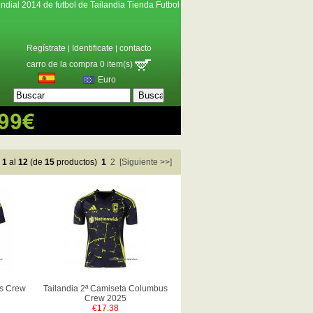
ndial 2014 de futbol de Tailandia Tienda Futbol
Regístrate
Identificate
contacto
|
|
carro de la compra 0 item(s)
Euro
e
1
al
12
(de
15
productos)
1
2
[Siguiente >>]
s Crew
Tailandia 2ª Camiseta Columbus
Crew 2025
€17.38