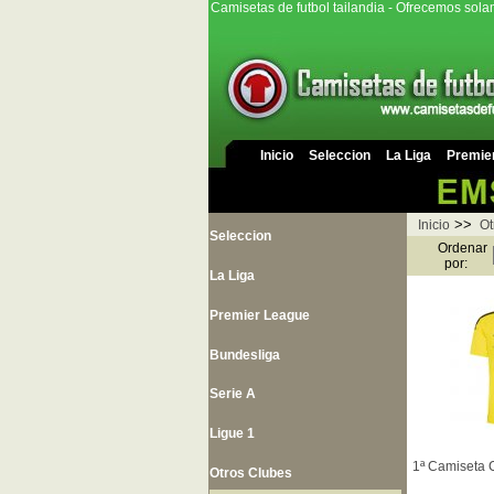
Camisetas de futbol tailandia - Ofrecemos sola
Inicio
Seleccion
La Liga
Premie
>>
Inicio
Ot
Seleccion
Ordenar
por:
La Liga
Premier League
Bundesliga
Serie A
Ligue 1
1ª Camiseta
Otros Clubes