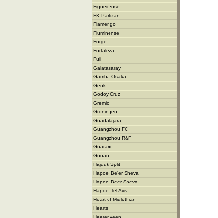
Figueirense
FK Partizan
Flamengo
Fluminense
Forge
Fortaleza
Fuli
Galatasaray
Gamba Osaka
Genk
Godoy Cruz
Gremio
Groningen
Guadalajara
Guangzhou FC
Guangzhou R&F
Guarani
Guoan
Hajduk Split
Hapoel Be'er Sheva
Hapoel Beer Sheva
Hapoel Tel Aviv
Heart of Midlothian
Hearts
Heerenveen