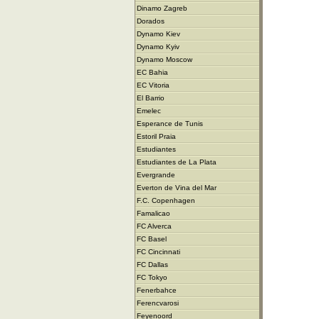
Dinamo Zagreb
Dorados
Dynamo Kiev
Dynamo Kyiv
Dynamo Moscow
EC Bahia
EC Vitoria
El Barrio
Emelec
Esperance de Tunis
Estoril Praia
Estudiantes
Estudiantes de La Plata
Evergrande
Everton de Vina del Mar
F.C. Copenhagen
Famalicao
FC Alverca
FC Basel
FC Cincinnati
FC Dallas
FC Tokyo
Fenerbahce
Ferencvarosi
Feyenoord