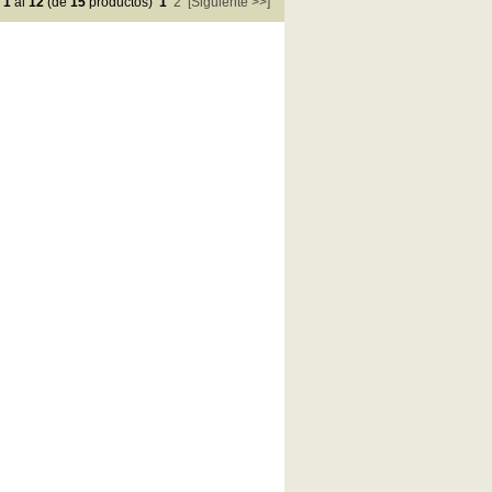
e
1
al
12
(de
15
productos)
1
2
[Siguiente >>]