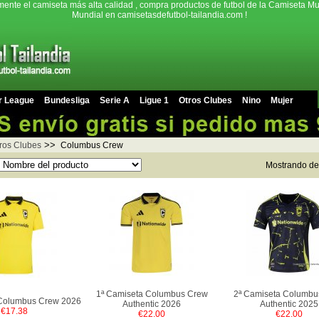
mente el camiseta más alta calidad , compra productos de futbol de la Camiseta Mu
Mundial en camisetasdefutbol-tailandia.com !
r League
Bundesliga
Serie A
Ligue 1
Otros Clubes
Nino
Mujer
>>
ros Clubes
Columbus Crew
Mostrando d
1ª Camiseta Columbus Crew
2ª Camiseta Columbu
 Columbus Crew 2026
Authentic 2026
Authentic 2025
€17.38
€22.00
€22.00