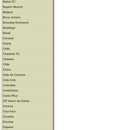
Bahia FC
Bayern Munich
Belgica
Boca Juniors
Borussia Dortmund
Botafogo
Brasil
Canada
Ceara
Celtic
Charlotte FC
Chelsea
Chile
China
Club de Cuervos
Colo-Colo
Colombia
Corinthians
Costa Rica
CR Vasco da Gama
Croacia
Cruz Azul
Cruzeiro
Escocia
Espana