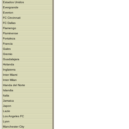
Estados Unidos
Evergrande
Everton
FC Cincinnati
FC Dallas
Flamengo
Fluminense
Fortaleza
Francia
Gales
Gremio
Guadalajara
Holanda
Inglaterra
Inter Miami
Inter Milan
Irlanda del Norte
Islandia
Italia
Jamaica
Japon
Lazio
Los Angeles FC
Lyon
Manchester City