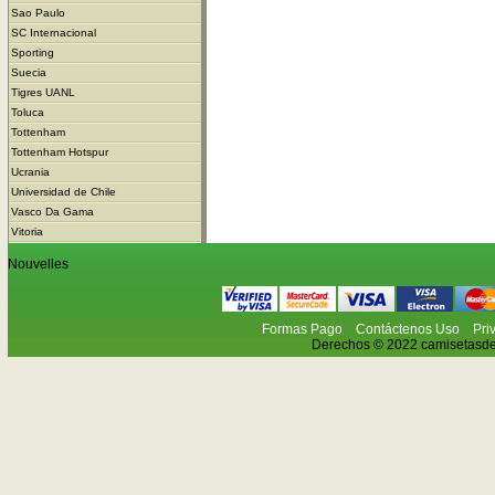
Sao Paulo
SC Internacional
Sporting
Suecia
Tigres UANL
Toluca
Tottenham
Tottenham Hotspur
Ucrania
Universidad de Chile
Vasco Da Gama
Vitoria
Nouvelles
Formas Pago
Contáctenos Uso
Pri
Derechos © 2022 camisetasdefu