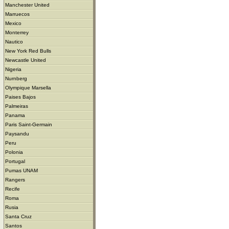
Manchester United
Marruecos
Mexico
Monterrey
Nautico
New York Red Bulls
Newcastle United
Nigeria
Nurnberg
Olympique Marsella
Paises Bajos
Palmeiras
Panama
Paris Saint-Germain
Paysandu
Peru
Polonia
Portugal
Pumas UNAM
Rangers
Recife
Roma
Rusia
Santa Cruz
Santos