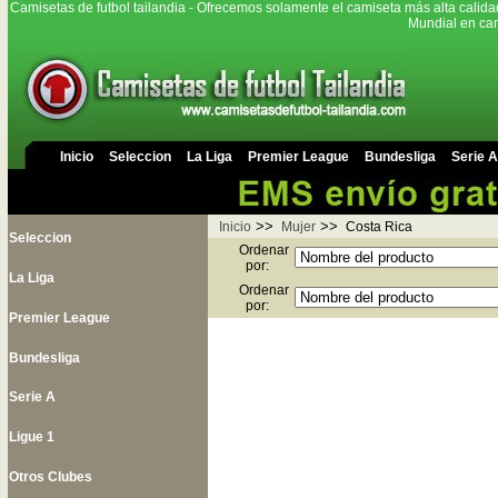
Camisetas de futbol tailandia - Ofrecemos solamente el camiseta más alta calida
Mundial en cam
Inicio
Seleccion
La Liga
Premier League
Bundesliga
Serie A
>>
>>
Inicio
Mujer
Costa Rica
Seleccion
Ordenar
por:
La Liga
Ordenar
por:
Premier League
Bundesliga
Serie A
Ligue 1
Otros Clubes