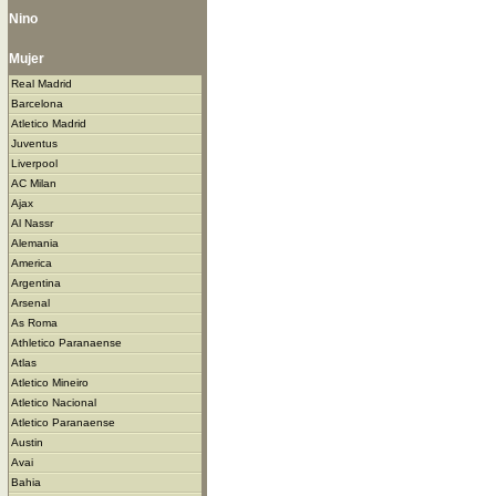
Nino
Mujer
Real Madrid
Barcelona
Atletico Madrid
Juventus
Liverpool
AC Milan
Ajax
Al Nassr
Alemania
America
Argentina
Arsenal
As Roma
Athletico Paranaense
Atlas
Atletico Mineiro
Atletico Nacional
Atletico Paranaense
Austin
Avai
Bahia