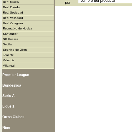
Real Murcia
por:
Real Oviedo
Real Sociedad
Real Valladolid
Real Zaragoza
Recreativo de Huelva
Santander
SD Huesca
Sevilla
Sporting de Gijon
Tenerife
Valencia
Villarreal
Premier League
Bundesliga
Serie A
Ligue 1
Otros Clubes
Nino