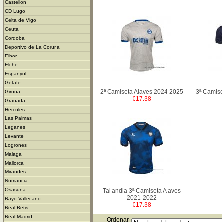
Castellon
CD Lugo
Celta de Vigo
Ceuta
Cordoba
Deportivo de La Coruna
Eibar
Elche
Espanyol
Getafe
2ª Camiseta Alaves 2024-2025
3ª Camis
Girona
€17.38
Granada
Hercules
Las Palmas
Leganes
Levante
Logrones
Malaga
Mallorca
Mirandes
Numancia
Osasuna
Tailandia 3ª Camiseta Alaves
2021-2022
Rayo Vallecano
€17.38
Real Betis
Real Madrid
Ordenar