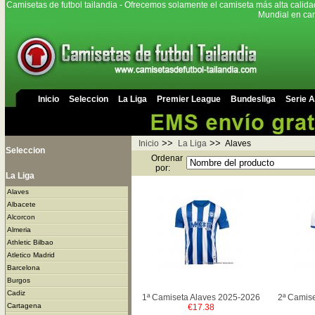
Camisetas de futbol tailandia - Ofrecemos solamente el camiseta más alta calida
Mundial en cam
Inicio
Seleccion
La Liga
Premier League
Bundesliga
Serie A
>>
>>
Inicio
La Liga
Alaves
Seleccion
Ordenar
por:
La Liga
Alaves
Albacete
Alcorcon
Almeria
Athletic Bilbao
Atletico Madrid
Barcelona
Burgos
Cadiz
1ª Camiseta Alaves 2025-2026
2ª Camis
Cartagena
€17.38