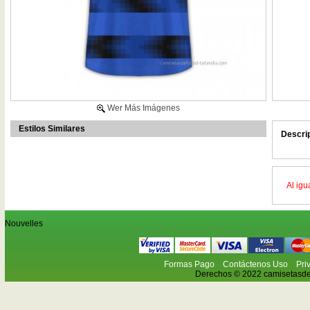
Wer Más Imágenes
Estilos Similares
Descri
Al igu
Nouvelles
Formas Pago
Contáctenos Uso
Pri
Derechos © 2022 camisetasdefu