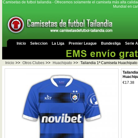
Camisetas de futbol tailandia - Ofrecemos solamente el camiseta más alta calida
Mundial en cam
Inicio
Seleccion
La Liga
Premier League
Bundesliga
Serie A
>>
>>
>>
Inicio
Otros Clubes
Huachipato
Tailandia 1ª Camiseta Huachipato
Tailandi
Huachip
€17.38